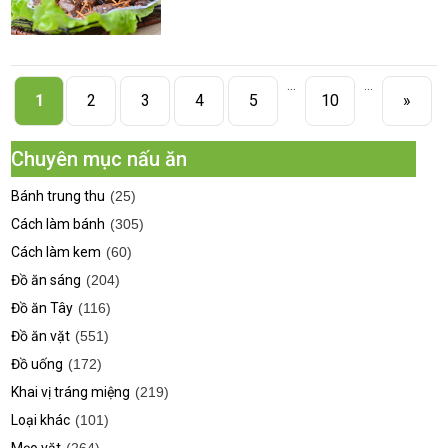
...
...
1
2
3
4
5
10
»
Chuyên mục nấu ăn
Bánh trung thu
(25)
Cách làm bánh
(305)
Cách làm kem
(60)
Đồ ăn sáng
(204)
Đồ ăn Tây
(116)
Đồ ăn vặt
(551)
Đồ uống
(172)
Khai vị tráng miệng
(219)
Loại khác
(101)