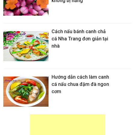
không bị hăng
Cách nấu bánh canh chả
cá Nha Trang đơn giản tại
nhà
Hướng dẫn cách làm canh
cá nấu chua đậm đà ngon
cơm