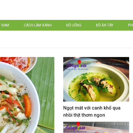
T NAM
CÁCH LÀM BÁNH
ĐỒ UỐNG
ĐỒ ĂN TÂY
PH
Ngọt mát với canh khổ qua
nhồi thịt thơm ngon