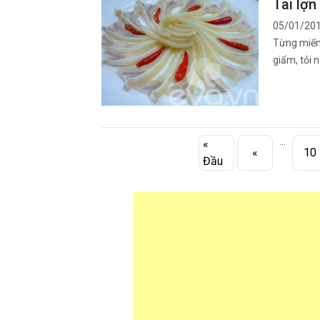
Tai lợn
05/01/20
Từng miến
giấm, tỏi 
...
«
«
10
Đầu