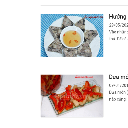
Hướng d
29/05/20
Vào những 
thủ. Để c
Dưa mó
09/01/20
Dưa món (d
nào cũng 