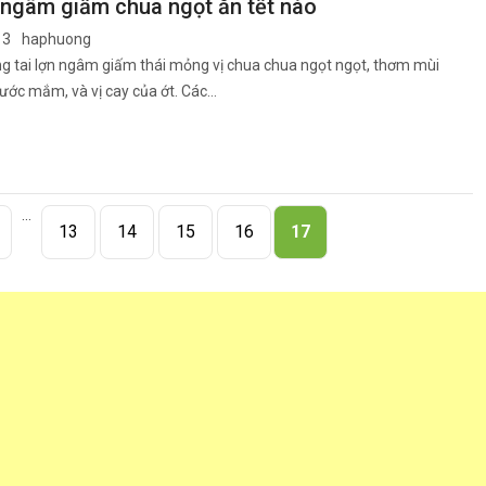
 ngâm giấm chua ngọt ăn tết nào
13
haphuong
g tai lợn ngâm giấm thái mỏng vị chua chua ngọt ngọt, thơm mùi
nước mắm, và vị cay của ớt. Các…
...
13
14
15
16
17