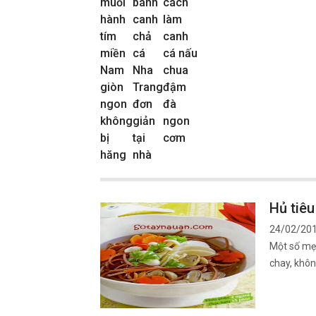
muối
bánh
cách
hành
canh
làm
tím
chả
canh
miền
cá
cá nấu
Nam
Nha
chua
giòn
Trang
đậm
ngon
đơn
đà
không
giản
ngon
bị
tại
cơm
hăng
nhà
Hủ tiê
24/02/20
Một số mẹo
chay, khôn