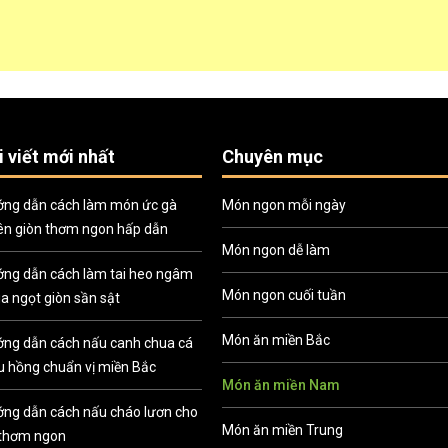
i viết mới nhất
Chuyên mục
ng dẫn cách làm món ức gà
Món ngon mỗi ngày
ên giòn thơm ngon hấp dẫn
Món ngon dễ làm
ng dẫn cách làm tai heo ngâm
Món ngon cuối tuần
a ngọt giòn sần sật
Món ăn miền Bắc
ng dẫn cách nấu canh chua cá
u hồng chuẩn vị miền Bắc
Món ăn miền Nam
ng dẫn cách nấu cháo lươn cho
Món ăn miền Trung
thơm ngon