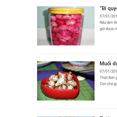
“Bí qu
07/01/20
Nếu làm th
giữ được 
Muối dư
07/01/20
Thật đơn g
Còn chờ gì