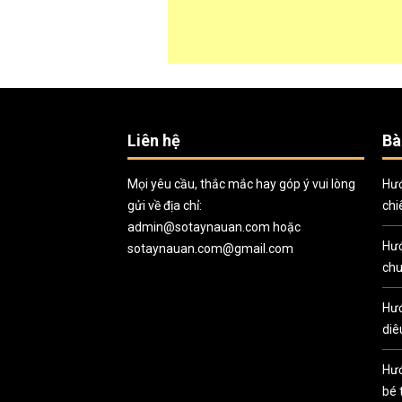
Liên hệ
Bà
Mọi yêu cầu, thắc mắc hay góp ý vui lòng
Hướ
gửi về địa chỉ:
chi
admin@sotaynauan.com
hoặc
Hướ
sotaynauan.com@gmail.com
chu
Hướ
diê
Hướ
bé 