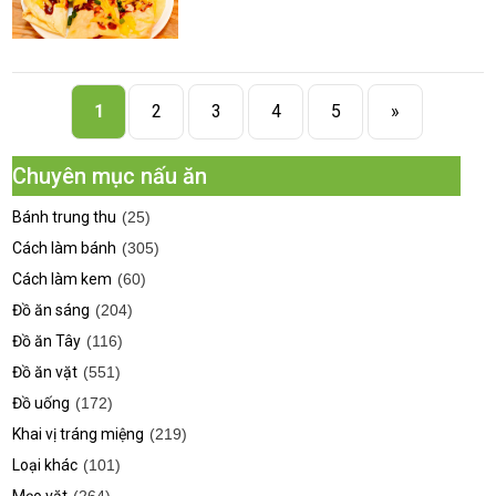
1
2
3
4
5
»
Chuyên mục nấu ăn
Bánh trung thu
(25)
Cách làm bánh
(305)
Cách làm kem
(60)
Đồ ăn sáng
(204)
Đồ ăn Tây
(116)
Đồ ăn vặt
(551)
Đồ uống
(172)
Khai vị tráng miệng
(219)
Loại khác
(101)