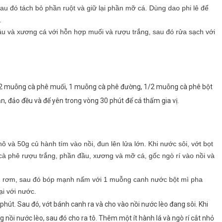
au đó tách bỏ phần ruột và giữ lại phần mỡ cá. Dùng dao phi lê để
.
 và xương cá với hỗn hợp muối và rượu trắng, sau đó rửa sạch với
/2 muỗng cà phê muối, 1 muỗng cà phê đường, 1/2 muỗng cà phê bột
, đảo đều và để yên trong vòng 30 phút để cá thấm gia vị.
ô và 50g củ hành tím vào nồi, đun lên lửa lớn. Khi nước sôi, vớt bọt
 phê rượu trắng, phần đầu, xương và mỡ cá, gốc ngò rí vào nồi và
 rơm, sau đó bóp mạnh nấm với 1 muỗng canh nước bột mì pha
i với nước.
hút. Sau đó, vớt bánh canh ra và cho vào nồi nước lèo đang sôi. Khi
 nồi nước lèo, sau đó cho ra tô. Thêm một ít hành lá và ngò rí cắt nhỏ