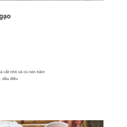
 gạo
 lá cắt nhỏ và củ nén băm
, dầu điều