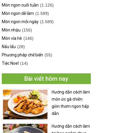
Món ngon cuối tuần
(1.126)
Món ngon dễ làm
(1.589)
Món ngon mỗi ngày
(1.589)
Món nhậu
(156)
Món vỉa hè
(146)
Nấu lẩu
(28)
Phương pháp chế biến
(55)
Tiệc Noel
(14)
Bài viết hôm nay
Hướng dẫn cách làm
món ức gà chiên
giòn thơm ngon hấp
dẫn
Hướng dẫn cách làm