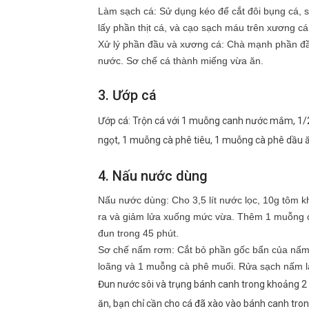
Làm sạch cá: Sử dụng kéo để cắt đôi bụng cá, s
lấy phần thịt cá, và cạo sạch máu trên xương cá
Xử lý phần đầu và xương cá: Chà mạnh phần đầu
nước. Sơ chế cá thành miếng vừa ăn.
3. Ướp cá
Ướp cá: Trộn cá với 1 muỗng canh nước mắm, 1
ngọt, 1 muỗng cà phê tiêu, 1 muỗng cà phê dầu ăn
4. Nấu nước dùng
Nấu nước dùng: Cho 3,5 lít nước lọc, 10g tôm kh
ra và giảm lửa xuống mức vừa. Thêm 1 muỗng cà
đun trong 45 phút.
Sơ chế nấm rơm: Cắt bỏ phần gốc bẩn của nấm
loãng và 1 muỗng cà phê muối. Rửa sạch nấm lạ
Đun nước sôi và trụng bánh canh trong khoảng 2 p
ăn, bạn chỉ cần cho cá đã xào vào bánh canh trong