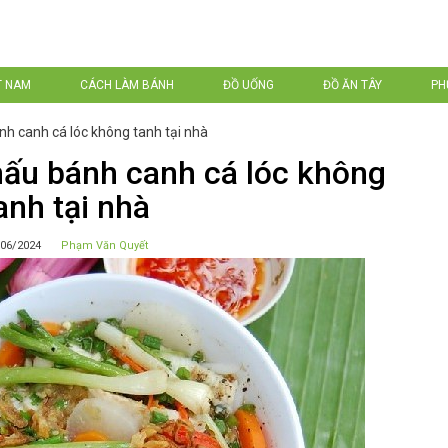
T NAM
CÁCH LÀM BÁNH
ĐỒ UỐNG
ĐỒ ĂN TÂY
PH
h canh cá lóc không tanh tại nhà
ấu bánh canh cá lóc không
anh tại nhà
06/2024
Phạm Văn Quyết