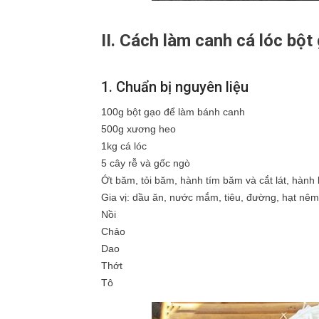
II. Cách làm canh cá lóc bột
1. Chuẩn bị nguyên liệu
100g bột gạo để làm bánh canh
500g xương heo
1kg cá lóc
5 cây rễ và gốc ngò
Ớt băm, tỏi băm, hành tím băm và cắt lát, hành
Gia vị: dầu ăn, nước mắm, tiêu, đường, hạt nêm
Nồi
Chảo
Dao
Thớt
Tô