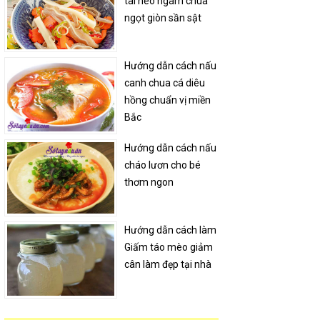
tai heo ngâm chua
ngọt giòn sần sật
Hướng dẫn cách nấu
canh chua cá diêu
hồng chuẩn vị miền
Bắc
Hướng dẫn cách nấu
cháo lươn cho bé
thơm ngon
Hướng dẫn cách làm
Giấm táo mèo giảm
cân làm đẹp tại nhà