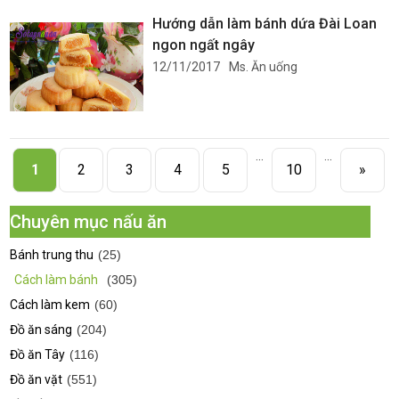
Hướng dẫn làm bánh dứa Đài Loan
ngon ngất ngây
12/11/2017
Ms. Ăn uống
...
...
1
2
3
4
5
10
»
Chuyên mục nấu ăn
Bánh trung thu
(25)
Cách làm bánh
(305)
Cách làm kem
(60)
Đồ ăn sáng
(204)
Đồ ăn Tây
(116)
Đồ ăn vặt
(551)