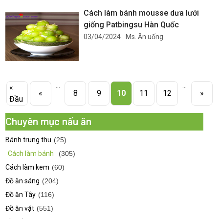
Cách làm bánh mousse dưa lưới
giống Patbingsu Hàn Quốc
03/04/2024
Ms. Ăn uống
...
...
«
«
8
9
10
11
12
»
Đầu
Chuyên mục nấu ăn
Bánh trung thu
(25)
Cách làm bánh
(305)
Cách làm kem
(60)
Đồ ăn sáng
(204)
Đồ ăn Tây
(116)
Đồ ăn vặt
(551)