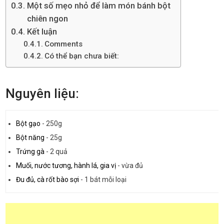
Một số mẹo nhỏ để làm món bánh bột
chiên ngon
Kết luận
Comments
Có thể bạn chưa biết:
Nguyên liệu:
Bột gạo
-
250g
Bột năng
-
25g
Trứng gà
-
2 quả
Muối, nước tương, hành lá, gia vị
-
vừa đủ
Đu đủ, cà rốt bào sợi
-
1 bát mỗi loại