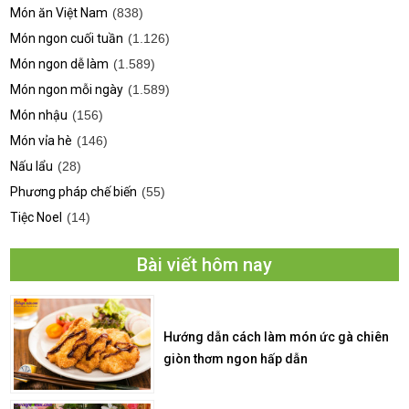
Món ăn Việt Nam
(838)
Món ngon cuối tuần
(1.126)
Món ngon dễ làm
(1.589)
Món ngon mỗi ngày
(1.589)
Món nhậu
(156)
Món vỉa hè
(146)
Nấu lẩu
(28)
Phương pháp chế biến
(55)
Tiệc Noel
(14)
Bài viết hôm nay
Hướng dẫn cách làm món ức gà chiên
giòn thơm ngon hấp dẫn