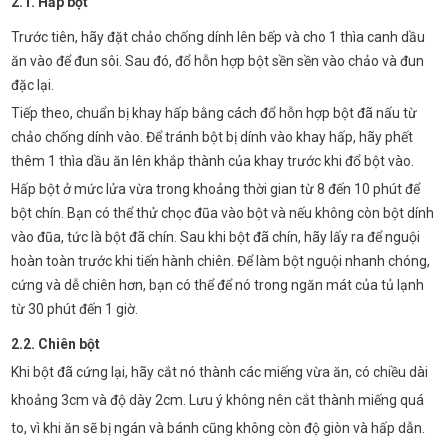
2.1. Hấp bột
Trước tiên, hãy đặt chảo chống dính lên bếp và cho 1 thìa canh dầu
ăn vào để đun sôi. Sau đó, đổ hỗn hợp bột sền sền vào chảo và đun
đặc lại.
Tiếp theo, chuẩn bị khay hấp bằng cách đổ hỗn hợp bột đã nấu từ
chảo chống dính vào. Để tránh bột bị dính vào khay hấp, hãy phết
thêm 1 thìa dầu ăn lên khắp thành của khay trước khi đổ bột vào.
Hấp bột ở mức lửa vừa trong khoảng thời gian từ 8 đến 10 phút để
bột chín. Bạn có thể thử chọc đũa vào bột và nếu không còn bột dính
vào đũa, tức là bột đã chín. Sau khi bột đã chín, hãy lấy ra để nguội
hoàn toàn trước khi tiến hành chiên. Để làm bột nguội nhanh chóng,
cứng và dễ chiên hơn, bạn có thể để nó trong ngăn mát của tủ lạnh
từ 30 phút đến 1 giờ.
2.2. Chiên bột
Khi bột đã cứng lại, hãy cắt nó thành các miếng vừa ăn, có chiều dài
khoảng 3cm và độ dày 2cm. Lưu ý không nên cắt thành miếng quá
to, vì khi ăn sẽ bị ngán và bánh cũng không còn độ giòn và hấp dẫn.