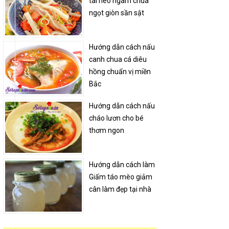
tai heo ngâm chua
ngọt giòn sần sật
Hướng dẫn cách nấu
canh chua cá diêu
hồng chuẩn vị miền
Bắc
Hướng dẫn cách nấu
cháo lươn cho bé
thơm ngon
Hướng dẫn cách làm
Giấm táo mèo giảm
cân làm đẹp tại nhà