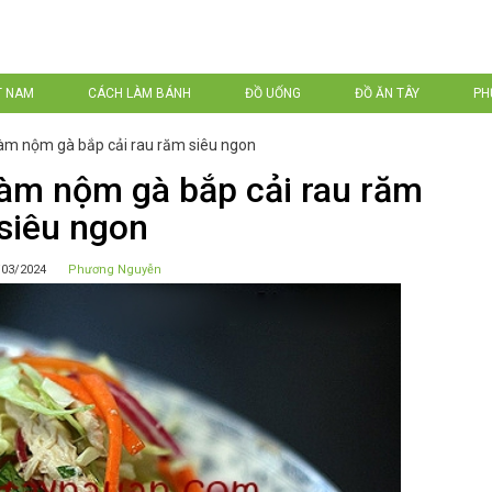
T NAM
CÁCH LÀM BÁNH
ĐỒ UỐNG
ĐỒ ĂN TÂY
PH
àm nộm gà bắp cải rau răm siêu ngon
àm nộm gà bắp cải rau răm
siêu ngon
/03/2024
Phương Nguyễn