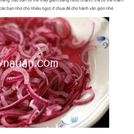
ăng. Các bạn có thể thay giấm bằng nước chanh, tỉ lệ có thể tham
các bạn nhớ cho nhiều ngọt, ít chua để cho hành vẫn giòn nhé.