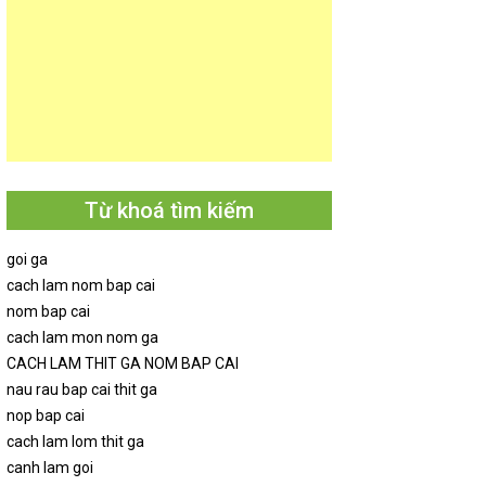
Từ khoá tìm kiếm
goi ga
cach lam nom bap cai
nom bap cai
cach lam mon nom ga
CACH LAM THIT GA NOM BAP CAI
nau rau bap cai thit ga
nop bap cai
cach lam lom thit ga
canh lam goi