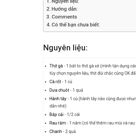
Nguyên liệu:
Hướng dẫn:
Comments
Có thể bạn chưa biết:
Nguyên liệu:
Thịt gà
-
1 bát to thịt gà xé (mình tận dụng cá
tùy chọn nguyên liệu, thịt đùi chắc cũng OK đ
Cà rốt
-
1 củ
Dưa chuôt
-
1 quả
Hành tây
-
1 củ (hành tây nào cũng được như
dẫn nhé)
Bắp cải
-
1/2 cái
Rau răm
-
1 nắm (có thể thêm rau mùi và rau
Chanh
-
2 quả