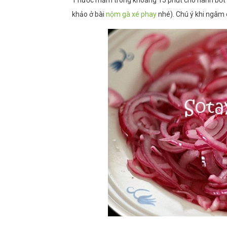
1 nước mắm trong khoảng 15 phút cho hành bớt h
khảo ở bài
nộm gà xé phay
nhé). Chú ý khi ngâm 