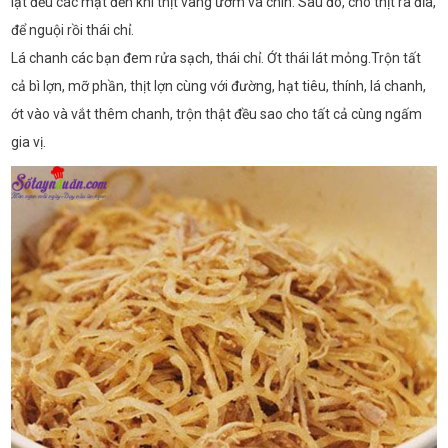
lật đều các mặt đến khi thịt vàng ươm và chín. Sau đó, cho thịt ra đĩa,
để nguội rồi thái chỉ.
Lá chanh các bạn đem rửa sạch, thái chỉ. Ớt thái lát mỏng.Trộn tất
cả bì lợn, mỡ phần, thịt lợn cùng với đường, hạt tiêu, thính, lá chanh,
ớt vào và vắt thêm chanh, trộn thật đều sao cho tất cả cùng ngấm
gia vị.