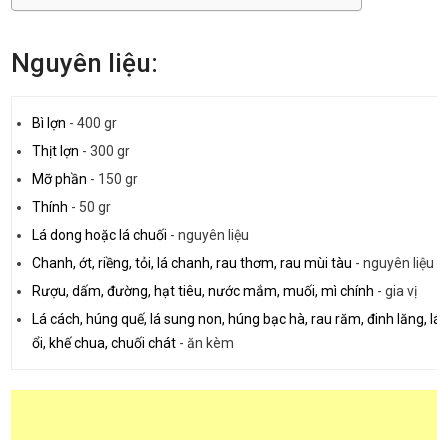
Nguyên liệu:
Bì lợn
-
400 gr
Thịt lợn
-
300 gr
Mỡ phần
-
150 gr
Thính
-
50 gr
Lá dong hoặc lá chuối
-
nguyên liệu
Chanh, ớt, riềng, tỏi, lá chanh, rau thơm, rau mùi tàu
-
nguyên liệu
Rượu, dấm, đường, hạt tiêu, nước mắm, muối, mì chính
-
gia vị
Lá cách, húng quế, lá sung non, húng bạc hà, rau răm, đinh lăng, lá
ổi, khế chua, chuối chát
-
ăn kèm