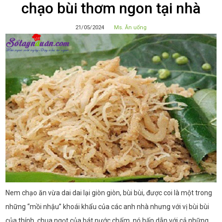
chạo bùi thơm ngon tại nhà
21/05/2024
Ms. Ăn uống
Nem chạo ăn vừa dai dai lại giòn giòn, bùi bùi, được coi là một trong
những “mồi nhậu” khoái khẩu của các anh nhà nhưng với vị bùi bùi
của thính, chua ngọt của bát nước chấm, nó hấp dẫn với cả những