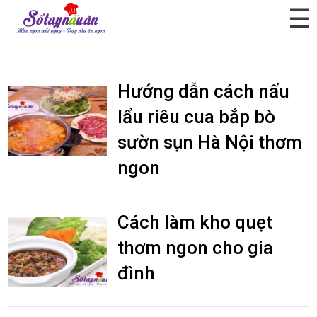
☰
Lưu trữ theo tác giả:
Phương Nguyễn
Hướng dẫn cách nấu
lẩu riêu cua bắp bò
sườn sụn Hà Nội thơm
ngon
Cách làm kho quẹt
thơm ngon cho gia
đình