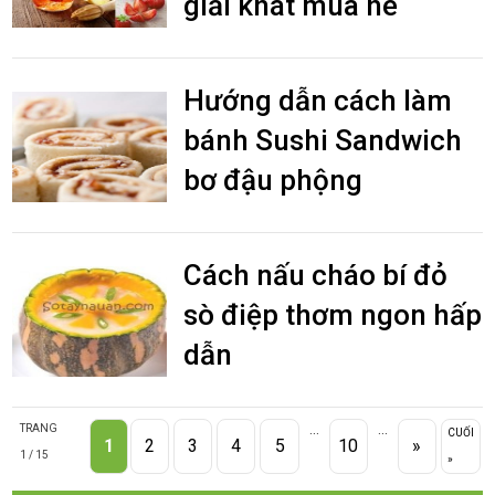
giải khát mùa hè
Hướng dẫn cách làm
bánh Sushi Sandwich
bơ đậu phộng
Cách nấu cháo bí đỏ
sò điệp thơm ngon hấp
dẫn
...
...
TRANG
CUỐI
1
2
3
4
5
10
»
1 / 15
»