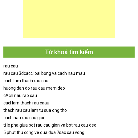
Từ khoá tìm kiếm
rau cau
rau cau 3dcacc loai bong va cach nau mau
cach lam thach rau cau
huong dan do rau cau mem deo
cAch nau rao cau
cacl lam thach rau caau
thach rau cau lam tu sua ong tho
cach nau rau cau gion
ti le pha giua bot rau cau gion va bot rau cau deo
5 phut thu cong ve qua dua 7sac cau vong