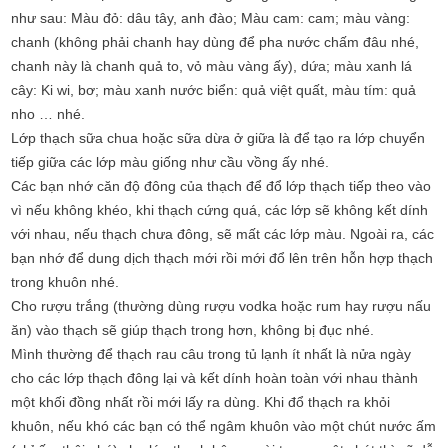
như sau: Màu đỏ: dâu tây, anh đào; Màu cam: cam; màu vàng:
chanh (không phải chanh hay dùng để pha nước chấm đâu nhé,
chanh này là chanh quả to, vỏ màu vàng ấy), dứa; màu xanh lá
cây: Ki wi, bơ; màu xanh nước biển: quả việt quất, màu tím: quả
nho … nhé.
Lớp thạch sữa chua hoặc sữa dừa ở giữa là để tạo ra lớp chuyển
tiếp giữa các lớp màu giống như cầu vồng ấy nhé.
Các bạn nhớ căn độ đông của thạch để đổ lớp thạch tiếp theo vào
vì nếu không khéo, khi thạch cứng quá, các lớp sẽ không kết dính
với nhau, nếu thạch chưa đông, sẽ mất các lớp màu. Ngoài ra, các
bạn nhớ để dung dịch thạch mới rồi mới đổ lên trên hỗn hợp thạch
trong khuôn nhé.
Cho rượu trắng (thường dùng rượu vodka hoặc rum hay rượu nấu
ăn) vào thạch sẽ giúp thạch trong hơn, không bị đục nhé.
Mình thường để thạch rau câu trong tủ lạnh ít nhất là nửa ngày
cho các lớp thạch đông lại và kết dính hoàn toàn với nhau thành
một khối đồng nhất rồi mới lấy ra dùng. Khi đổ thạch ra khỏi
khuôn, nếu khó các bạn có thể ngâm khuôn vào một chút nước ấm