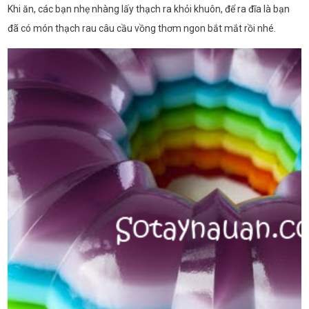
Khi ăn, các bạn nhẹ nhàng lấy thạch ra khỏi khuôn, để ra đĩa là bạn
đã có món thạch rau câu cầu vồng thơm ngon bắt mắt rồi nhé.