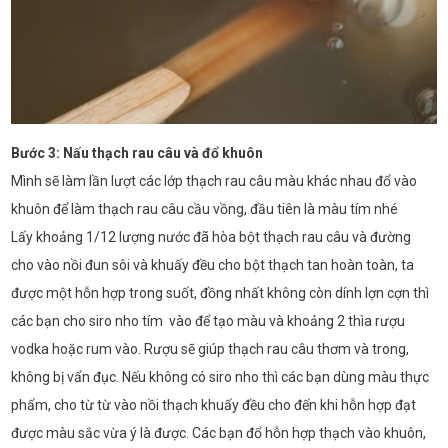
Bước 3: Nấu thạch rau câu và đổ khuôn
Mình sẽ làm lần lượt các lớp thạch rau câu màu khác nhau đổ vào
khuôn để làm thạch rau câu cầu vồng, đầu tiên là màu tím nhé
Lấy khoảng 1/12 lượng nước đã hòa bột thạch rau câu và đường
cho vào nồi đun sôi và khuấy đều cho bột thạch tan hoàn toàn, ta
được một hỗn hợp trong suốt, đồng nhất không còn dính lợn cợn thì
các bạn cho siro nho tím vào để tạo màu và khoảng 2 thìa rượu
vodka hoặc rum vào. Rượu sẽ giúp thạch rau câu thơm và trong,
không bị vẩn đục. Nếu không có siro nho thì các bạn dùng màu thực
phẩm, cho từ từ vào nồi thạch khuấy đều cho đến khi hỗn hợp đạt
được màu sắc vừa ý là được. Các bạn đổ hỗn hợp thạch vào khuôn,