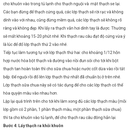
cho khuôn vào trong tủ lạnh cho thạch nguội và mặt thạch se lại.
Các bạn đừng để thạch cứng quá, các lớp thạch sẽ rời rạc và không
dính vào với nhau, cũng đừng mềm quá, các lớp thạch sẽ không rõ
ràng và không đẹp. Khi lấy ra thạch vẫn hơi dính tay là được. Thường
sẽ mất khoảng 15-20 phút nhé. Khi thạch rau câu đạt độ cứng vừa ý
là lúc để đổ lớp thạch thứ 2 vào nhé.
Tiếp tục làm tương tự với lớp thạch thứ hai: cho khoảng 1/12 hỗn
hợp nước hòa bột thạch và đường vào nồi đun sôi cho tới khi bột
thạch tan hoàn toàn thì cho sữa chua hoặc nước cốt dừa vào rồi tắt
bếp. Để nguội rồi đổ lên lớp thạch thứ nhất đã chuẩn bị ở trên nhé.
Lớp thạch sữa chua này sẽ có tác dụng để cho các lớp thạch có thể
hòa quyện màu vào nhau hơn.
Lặp lại quá trình trên cho tới khi làm xong đủ các lớp thạch màu (mỗi
lớp gồm có 2 phần, 1 phần thạch màu, một phần thạch sữa chua)
thì ta cho khuôn vào tủ lạnh, để cho thạch rau câu đông hẳn lại.
Bước 4: Lấy thạch ra khỏi khuôn