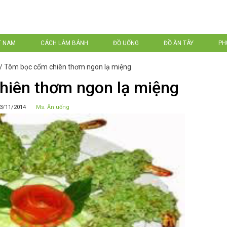
T NAM
CÁCH LÀM BÁNH
ĐỒ UỐNG
ĐỒ ĂN TÂY
PH
/
Tôm bọc cốm chiên thơm ngon lạ miệng
hiên thơm ngon lạ miệng
3/11/2014
Ms. Ăn uống