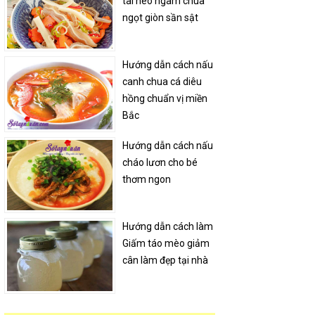
tai heo ngâm chua
ngọt giòn sần sật
Hướng dẫn cách nấu
canh chua cá diêu
hồng chuẩn vị miền
Bắc
Hướng dẫn cách nấu
cháo lươn cho bé
thơm ngon
Hướng dẫn cách làm
Giấm táo mèo giảm
cân làm đẹp tại nhà