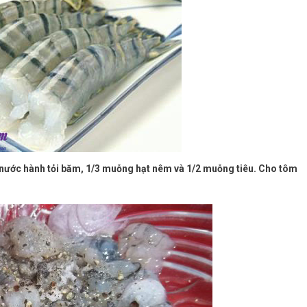
 nước hành tỏi băm, 1/3 muỗng hạt nêm và 1/2 muỗng tiêu. Cho tôm