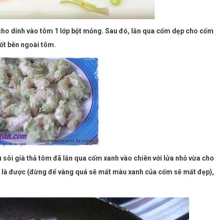
cho dính vào tôm 1 lớp bột mỏng. Sau đó, lăn qua cốm dẹp cho cốm
ốt bên ngoài tôm.
u sôi già thả tôm đã lăn qua cốm xanh vào chiên với lửa nhỏ vừa cho
 là được (đừng để vàng quá sẽ mất màu xanh của cốm sẽ mất đẹp),