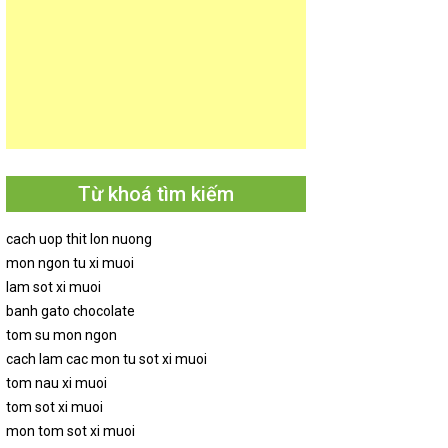
Từ khoá tìm kiếm
cach uop thit lon nuong
mon ngon tu xi muoi
lam sot xi muoi
banh gato chocolate
tom su mon ngon
cach lam cac mon tu sot xi muoi
tom nau xi muoi
tom sot xi muoi
mon tom sot xi muoi