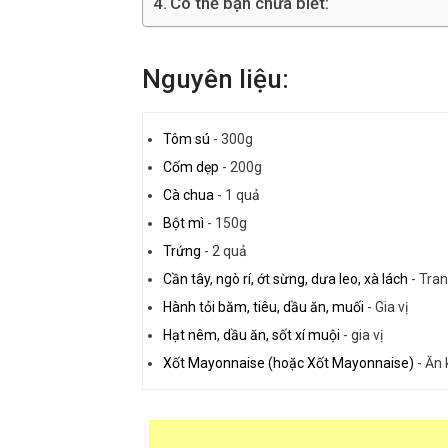
Có thể bạn chưa biết:
Nguyên liệu:
Tôm sú
-
300g
Cốm dẹp
-
200g
Cà chua
-
1 quả
Bột mì
-
150g
Trứng
-
2 quả
Cần tây, ngò rí, ớt sừng, dưa leo, xà lách
-
Tran
Hành tỏi băm, tiêu, dầu ăn, muối
-
Gia vị
Hạt nêm, dầu ăn, sốt xí muội
-
gia vị
Xốt Mayonnaise (hoặc Xốt Mayonnaise)
-
Ăn