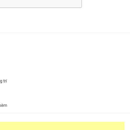
g trí
 kèm