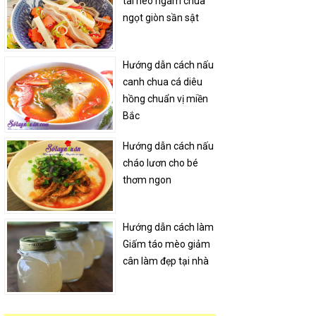
tai heo ngâm chua
ngọt giòn sần sật
Hướng dẫn cách nấu
canh chua cá diêu
hồng chuẩn vị miền
Bắc
Hướng dẫn cách nấu
cháo lươn cho bé
thơm ngon
Hướng dẫn cách làm
Giấm táo mèo giảm
cân làm đẹp tại nhà