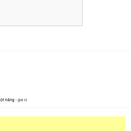
bột năng
-
gia vị