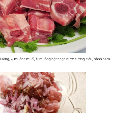
ờng, ½ muỗng muối, ½ muỗng bột ngọt, nước tương, tiêu, hành băm