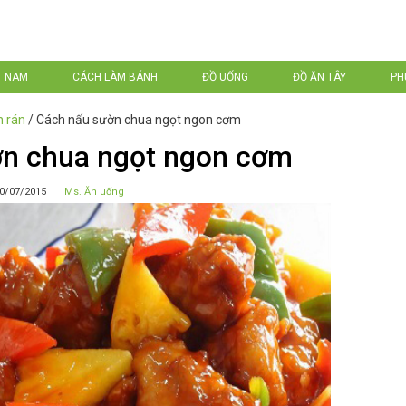
T NAM
CÁCH LÀM BÁNH
ĐỒ UỐNG
ĐỒ ĂN TÂY
PH
n rán
/
Cách nấu sườn chua ngọt ngon cơm
ờn chua ngọt ngon cơm
0/07/2015
Ms. Ăn uống