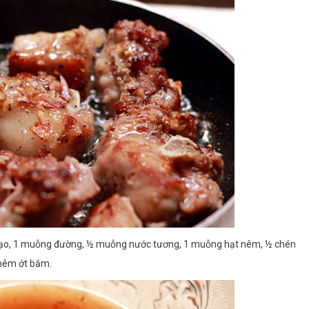
ạo, 1 muỗng đường, ½ muỗng nước tương, 1 muỗng hạt nêm, ½ chén
thêm ớt băm.