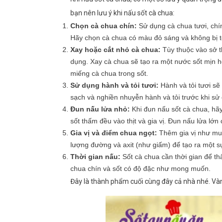
bạn nên lưu ý khi nấu sốt cà chua:
Chọn cà chua chín:
Sử dụng cà chua tươi, chí
Hãy chọn cà chua có màu đỏ sáng và không bị 
Xay hoặc cắt nhỏ cà chua:
Tùy thuộc vào sở t
dụng. Xay cà chua sẽ tạo ra một nước sốt mịn 
miếng cà chua trong sốt.
Sử dụng hành và tỏi tươi:
Hành và tỏi tươi sẽ
sạch và nghiền nhuyễn hành và tỏi trước khi sử
Đun nấu lửa nhỏ:
Khi đun nấu sốt cà chua, hã
sốt thấm đều vào thịt và gia vị. Đun nấu lửa lớ
Gia vị và điểm chua ngọt:
Thêm gia vị như muối
lượng đường và axit (như giấm) để tạo ra một s
Thời gian nấu:
Sốt cà chua cần thời gian để th
chua chín và sốt có độ đặc như mong muốn.
Đây là thành phẩm cuối cùng đây cả nhà nhé. Vàn