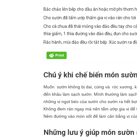
Bắc chảo lên bếp cho dầu ăn hoặc mỡ phi thơm hà
Cho sườn đã tẩm ướp thấm gia vị vào rán cho tới 
Cho cà chua đã thái mỏng vào đảo đều tay cho c
thìa giấm, 1 thìa đường vào đảo đều, đun cho sườ
Rắc hành, mùi đảo đều rồi tắt bếp. Xúc sườn ra đĩa
Chú ý khi chế biến món sườn
Muốn sườn không bị dai, cứng và róc xương, khi
đến khâu làm sạch sườn. Mình thường làm sạch 
những vị ngọt béo của sườn cho sườn ra hết bọt 
Không đem rán ngay mà nên tẩm ướp gia vị để t
Nêm đường vào món sốt để làm cân bằng vị của
Những lưu ý giúp món sườn 