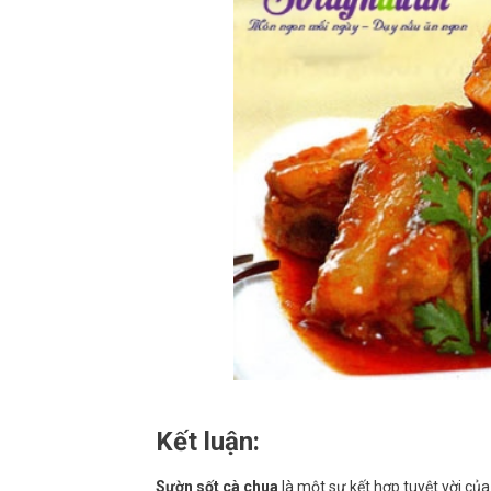
Kết luận:
Sườn sốt cà chua
là một sự kết hợp tuyệt vời của