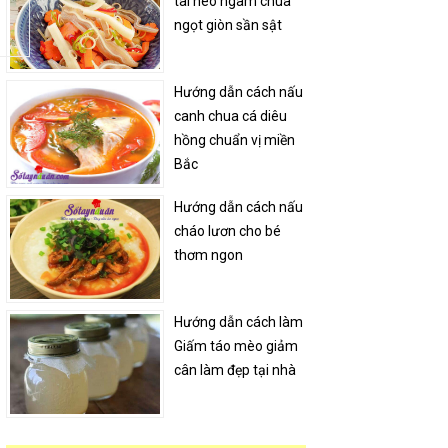
tai heo ngâm chua
ngọt giòn sần sật
Hướng dẫn cách nấu
canh chua cá diêu
hồng chuẩn vị miền
Bắc
Hướng dẫn cách nấu
cháo lươn cho bé
thơm ngon
Hướng dẫn cách làm
Giấm táo mèo giảm
cân làm đẹp tại nhà