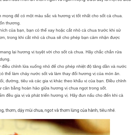
n mọng để có một màu sắc và hương vị tốt nhất cho sốt cà chua.
tổn thương.
hích của bạn, bạn có thể xay hoặc cắt nhỏ cà chua trước khi sử
hơn, trong khi cắt nhỏ cà chua sẽ cho phép bạn cảm nhận được
 mang lại hương vị tuyệt vời cho sốt cà chua. Hãy chắc chắn rửa
 dụng.
y điều chỉnh lửa xuống nhỏ để cho phép nhiệt độ tăng dần và nước
n có thể làm cháy nước sốt và làm thay đổi hương vị của món ăn.
, đường, tiêu và các gia vị khác theo khẩu vị của bạn. Điều chỉnh
ự cân bằng hoàn hảo giữa hương vị chua ngọt trong sốt.
ấm đều gia vị và phát triển hương vị. Hãy đun nấu cho đến khi cà
g, thơm, dậy mùi chua, ngot và thơm lừng của hành, tiêu nhé.