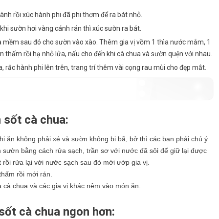
nh rồi xúc hành phi đã phi thơm để ra bát nhỏ.
khi sườn hơi vàng cánh rán thì xúc sườn ra bát.
à mềm sau đó cho sườn vào xào. Thêm gia vị vồm 1 thìa nước mắm, 1
n thấm rồi hạ nhỏ lửa, nấu cho đến khi cà chua và sườn quện với nhau.
, rắc hành phi lên trên, trang trí thêm vài cọng rau mùi cho đẹp mắt.
 sốt cà chua:
 ăn không phải xé và sườn không bị bã, bở thì các bạn phải chú ý
sườn bằng cách rửa sạch, trần sơ với nước đã sôi để giữ lại được
rồi rửa lại với nước sạch sau đó mới ướp gia vị.
hấm rồi mới rán.
 cà chua và các gia vị khác nêm vào món ăn.
sốt cà chua ngon hơn: