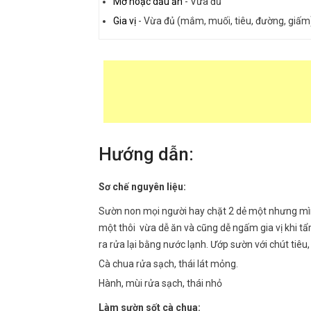
Mỡ hoặc dầu ăn
-
Vừa đủ
Gia vị
-
Vừa đủ (mắm, muối, tiêu, đường, giấm
Hướng dẫn:
Sơ chế nguyên liệu:
Sườn non mọi người hay chặt 2 dẻ một nhưng mình
một thôi vừa dễ ăn và cũng dễ ngấm gia vị khi tẩ
ra rửa lại bằng nước lạnh. Ướp sườn với chút tiê
Cà chua rửa sạch, thái lát mỏng.
Hành, mùi rửa sạch, thái nhỏ
Làm sườn sốt cà chua: