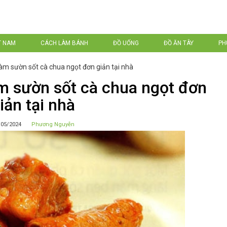
T NAM
CÁCH LÀM BÁNH
ĐỒ UỐNG
ĐỒ ĂN TÂY
PH
àm sườn sốt cà chua ngọt đơn giản tại nhà
m sườn sốt cà chua ngọt đơn
iản tại nhà
/05/2024
Phương Nguyễn