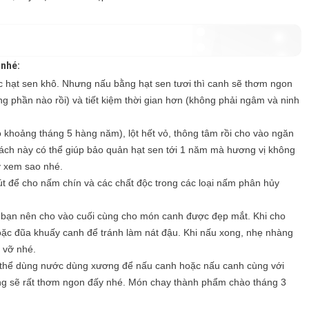
nhé:
c hạt sen khô. Nhưng nấu bằng hạt sen tươi thì canh sẽ thơm ngon
g phần nào rồi) và tiết kiệm thời gian hơn (không phải ngâm và ninh
khoảng tháng 5 hàng năm), lột hết vỏ, thông tâm rồi cho vào ngăn
Cách này có thể giúp bảo quản hạt sen tới 1 năm mà hương vị không
y xem sao nhé.
t để cho nấm chín và các chất độc trong các loại nấm phân hủy
c bạn nên cho vào cuối cùng cho món canh được đẹp mắt. Khi cho
oặc đũa khuấy canh để tránh làm nát đậu. Khi nấu xong, nhẹ nhàng
 vỡ nhé.
 thể dùng nước dùng xương để nấu canh hoặc nấu canh cùng với
g sẽ rất thơm ngon đấy nhé. Món chay thành phẩm chào tháng 3