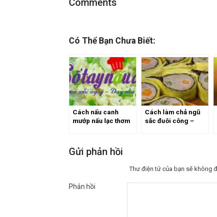
Comments
Có Thể Bạn Chưa Biết:
Cách nấu canh
Cách làm chả ngũ
mướp nấu lạc thơm
sắc đuôi công –
ngon mà vẫn giảm
món chay cúng
cân
ngày Rằm
Gửi phản hồi
Thư điện tử của bạn sẽ không đ
Phản hồi