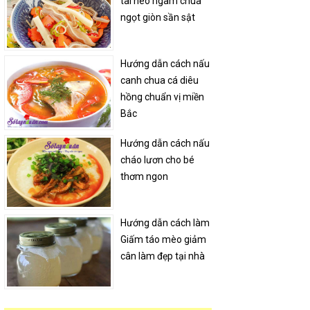
tai heo ngâm chua
ngọt giòn sần sật
Hướng dẫn cách nấu
canh chua cá diêu
hồng chuẩn vị miền
Bắc
Hướng dẫn cách nấu
cháo lươn cho bé
thơm ngon
Hướng dẫn cách làm
Giấm táo mèo giảm
cân làm đẹp tại nhà