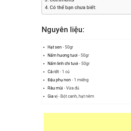
Có thể bạn chưa biết:
Nguyên liệu:
Hạt sen
-
50gr
Nấm hương tươi
-
50gr
Nấm linh chi tươi
-
50gr
Cà rốt
-
1 củ
Đậu phụ non
-
1 miếng
Ràu mùi
-
Vừa đủ
Gia vị
-
Bột canh, hạt nêm