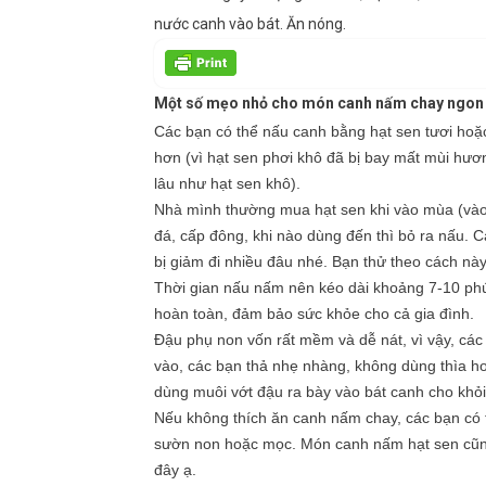
nước canh vào bát. Ăn nóng.
Một số mẹo nhỏ cho món canh nấm chay ngon 
Các bạn có thể nấu canh bằng hạt sen tươi hoặ
hơn (vì hạt sen phơi khô đã bị bay mất mùi hươn
lâu như hạt sen khô).
Nhà mình thường mua hạt sen khi vào mùa (vào 
đá, cấp đông, khi nào dùng đến thì bỏ ra nấu. 
bị giảm đi nhiều đâu nhé. Bạn thử theo cách nà
Thời gian nấu nấm nên kéo dài khoảng 7-10 phú
hoàn toàn, đảm bảo sức khỏe cho cả gia đình.
Đậu phụ non vốn rất mềm và dễ nát, vì vậy, cá
vào, các bạn thả nhẹ nhàng, không dùng thìa h
dùng muôi vớt đậu ra bày vào bát canh cho khỏi
Nếu không thích ăn canh nấm chay, các bạn có
sườn non hoặc mọc. Món canh nấm hạt sen cũn
đây ạ.