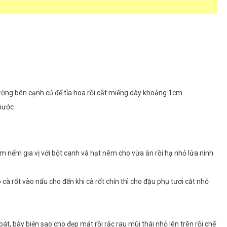
đường bên cạnh củ để tỉa hoa rồi cắt miếng dày khoảng 1cm
 nước
êm nếm gia vị với bột canh và hạt nêm cho vừa ăn rồi hạ nhỏ lửa ninh
cà rốt vào nấu cho đến khi cà rốt chín thì cho đậu phụ tươi cắt nhỏ
át, bày biện sao cho đẹp mắt rồi rắc rau mùi thái nhỏ lên trên rồi chế