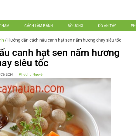
T NAM
CÁCH LÀM BÁNH
ĐỒ UỐNG
ĐỒ ĂN TÂY
PH
nh
/
Hướng dẫn cách nấu canh hạt sen nấm hương chay siêu tốc
ấu canh hạt sen nấm hương
ay siêu tốc
/03/2024
Phương Nguyễn