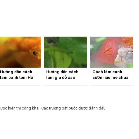
Hướng dẫn cách
Hướng dẫn cách
Cách làm canh
làm bánh tôm Hồ
làm giá đỗ xào
sườn nấu me chua
Tây Hà Nội giòn
lòng gà cực ngon
cực ngon cho mùa
ngon
hè
ược hiện thị công khai.
Các trường bắt buộc được đánh dấu