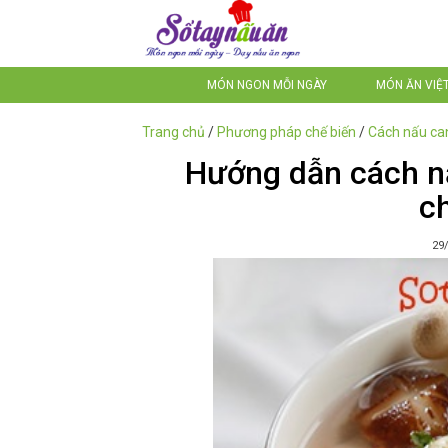
MÓN NGON MỖI NGÀY
MÓN ĂN VIỆ
Trang chủ
/
Phương pháp chế biến
/
Cách nấu ca
Hướng dẫn cách n
ch
29