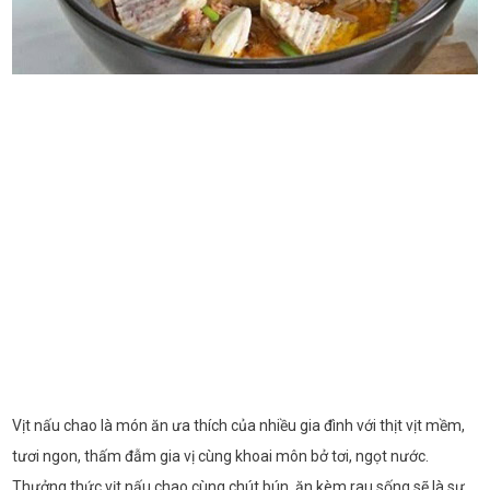
Vịt nấu chao là món ăn ưa thích của nhiều gia đình với thịt vịt mềm,
tươi ngon, thấm đẫm gia vị cùng khoai môn bở tơi, ngọt nước.
Thưởng thức vịt nấu chao cùng chút bún, ăn kèm rau sống sẽ là sự