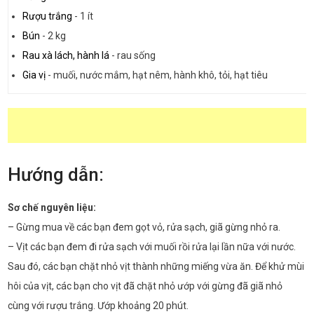
Rượu trắng
-
1 ít
Bún
-
2 kg
Rau xà lách, hành lá
-
rau sống
Gia vị
-
muối, nước mắm, hạt nêm, hành khô, tỏi, hạt tiêu
Hướng dẫn:
Sơ chế nguyên liệu:
– Gừng mua về các bạn đem gọt vỏ, rửa sạch, giã gừng nhỏ ra.
– Vịt các bạn đem đi rửa sạch với muối rồi rửa lại lần nữa với nước.
Sau đó, các bạn chặt nhỏ vịt thành những miếng vừa ăn. Để khử mùi
hôi của vịt, các bạn cho vịt đã chặt nhỏ ướp với gừng đã giã nhỏ
cùng với rượu trắng. Ướp khoảng 20 phút.