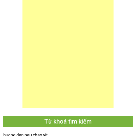
Từ khoá tìm kiếm
huong dan nau chao vit