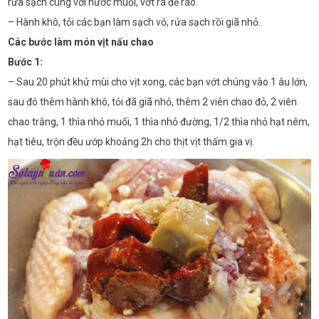
rửa sạch cùng với nước muối, vớt ra để ráo.
– Hành khô, tỏi các bạn làm sạch vỏ, rửa sạch rồi giã nhỏ.
Các bước làm món vịt nấu chao
Bước 1:
– Sau 20 phút khử mùi cho vịt xong, các bạn vớt chúng vào 1 âu lớn,
sau đó thêm hành khô, tỏi đã giã nhỏ, thêm 2 viên chao đỏ, 2 viên
chao trắng, 1 thìa nhỏ muối, 1 thìa nhỏ đường, 1/2 thìa nhỏ hạt nêm,
hạt tiêu, trộn đều ướp khoảng 2h cho thịt vịt thấm gia vị.