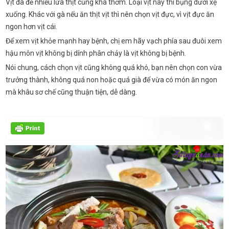
Vịt đã đẻ nhiều lứa thịt cũng khá thơm. Loại vịt này thì bụng dưới xệ
xuống. Khác với gà nếu ăn thịt vịt thì nên chọn vịt đực, vì vịt đực ăn
ngon hơn vịt cái.
Để xem vịt khỏe mạnh hay bệnh, chị em hãy vạch phía sau đuôi xem
hậu môn vịt không bị dính phân chảy là vịt không bị bệnh.
Nói chung, cách chọn vịt cũng không quá khó, bạn nên chọn con vừa
trưởng thành, không quá non hoặc quá già để vừa có món ăn ngon
mà khâu sơ chế cũng thuận tiện, dễ dàng.