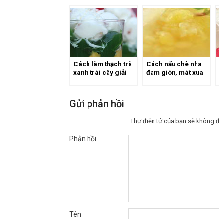
Cách làm thạch trà
Cách nấu chè nha
xanh trái cây giải
đam giòn, mát xua
nhiệt mùa hè
tan cái nóng mùa
hè
Gửi phản hồi
Thư điện tử của bạn sẽ không đ
Phản hồi
Tên