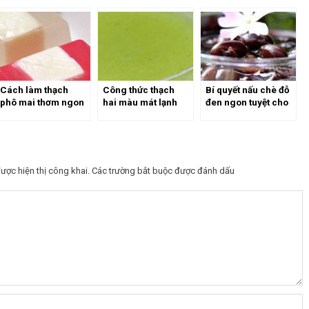
Cách làm thạch
Công thức thạch
Bí quyết nấu chè đỗ
phô mai thơm ngon
hai màu mát lạnh
đen ngon tuyệt cho
hấp dẫn
cho ngày hè nóng
ngày nắng nóng
bức
ược hiện thị công khai.
Các trường bắt buộc được đánh dấu