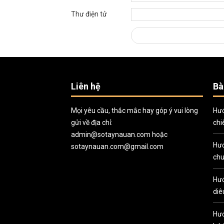
Thư điện tử
Liên hệ
Bà
Mọi yêu cầu, thắc mắc hay góp ý vui lòng
Hướ
gửi về địa chỉ:
chi
admin@sotaynauan.com
hoặc
Hướ
sotaynauan.com@gmail.com
chu
Hướ
diê
Hướ