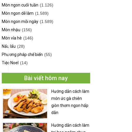
Món ngon cuối tuần
(1.126)
Món ngon dễ làm
(1.589)
Món ngon mỗi ngày
(1.589)
Món nhậu
(156)
Món vỉa hè
(146)
Nấu lẩu
(28)
Phương pháp chế biến
(55)
Tiệc Noel
(14)
Bài viết hôm nay
Hướng dẫn cách làm
món ức gà chiên
giòn thơm ngon hấp
dẫn
Hướng dẫn cách làm