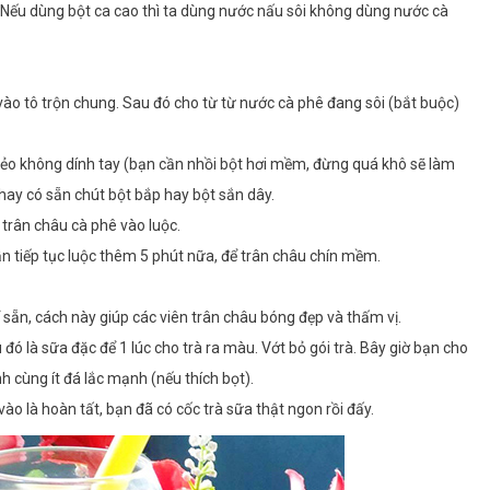
 Nếu dùng bột ca cao thì ta dùng nước nấu sôi không dùng nước cà
vào tô trộn chung. Sau đó cho từ từ nước cà phê đang sôi (bắt buộc)
ẻo không dính tay (bạn cần nhồi bột hơi mềm, đừng quá khô sẽ làm
khay có sẵn chút bột bắp hay bột sắn dây.
 trân châu cà phê vào luộc.
vẫn tiếp tục luộc thêm 5 phút nữa, để trân châu chín mềm.
 sẵn, cách này giúp các viên trân châu bóng đẹp và thấm vị.
 đó là sữa đặc để 1 lúc cho trà ra màu. Vớt bỏ gói trà. Bây giờ bạn cho
 cùng ít đá lắc mạnh (nếu thích bọt).
vào là hoàn tất, bạn đã có cốc trà sữa thật ngon rồi đấy.