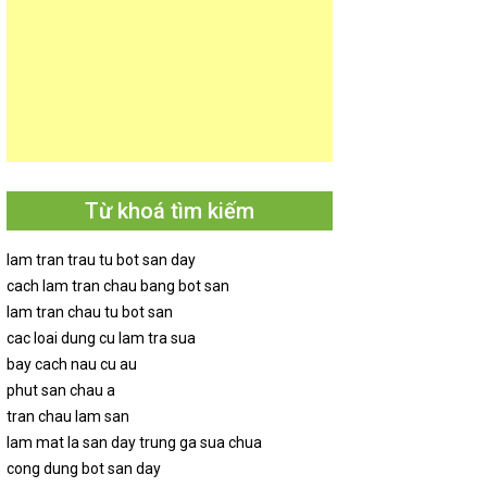
Từ khoá tìm kiếm
lam tran trau tu bot san day
cach lam tran chau bang bot san
lam tran chau tu bot san
cac loai dung cu lam tra sua
bay cach nau cu au
phut san chau a
tran chau lam san
lam mat la san day trung ga sua chua
cong dung bot san day