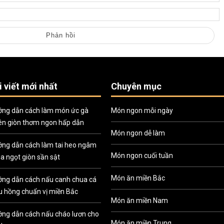
i viết mới nhất
Chuyên mục
ng dẫn cách làm món ức gà
Món ngon mỗi ngày
ên giòn thơm ngon hấp dẫn
Món ngon dễ làm
ng dẫn cách làm tai heo ngâm
Món ngon cuối tuần
a ngọt giòn sần sật
Món ăn miền Bắc
ng dẫn cách nấu canh chua cá
u hồng chuẩn vị miền Bắc
Món ăn miền Nam
ng dẫn cách nấu cháo lươn cho
Món ăn miền Trung