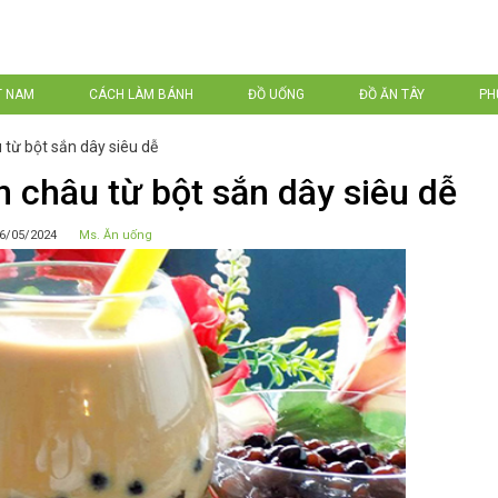
T NAM
CÁCH LÀM BÁNH
ĐỒ UỐNG
ĐỒ ĂN TÂY
PH
 từ bột sắn dây siêu dễ
n châu từ bột sắn dây siêu dễ
6/05/2024
Ms. Ăn uống