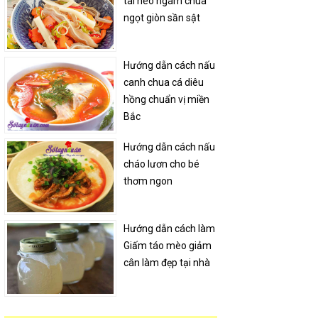
tai heo ngâm chua
ngọt giòn sần sật
Hướng dẫn cách nấu
canh chua cá diêu
hồng chuẩn vị miền
Bắc
Hướng dẫn cách nấu
cháo lươn cho bé
thơm ngon
Hướng dẫn cách làm
Giấm táo mèo giảm
cân làm đẹp tại nhà