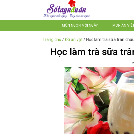
MÓN NGON MỖI NGÀY
MÓN ĂN VIỆ
Trang chủ
/
Đồ ăn vặt
/
Học làm trà sữa trân châu
Học làm trà sữa trâ
2