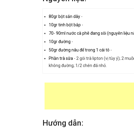
80gr bột sắn dây
-
10gr tinh bột bắp
-
70- 90ml nước cà phê đang sôi (nguyên liệu 
10gr đường
-
50gr đường nâu để trong 1 cái tô
-
Phần trà sữa
-
2 gói trà lipton (vị tùy ý); 2
không đường; 1/2 chén đá nhỏ.
Hướng dẫn: