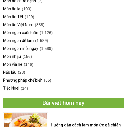
Món ăn chữa bệnh
(7)
Món ăn lạ
(100)
Món ăn Tết
(129)
Món ăn Việt Nam
(838)
Món ngon cuối tuần
(1.126)
Món ngon dễ làm
(1.589)
Món ngon mỗi ngày
(1.589)
Món nhậu
(156)
Món vỉa hè
(146)
Nấu lẩu
(28)
Phương pháp chế biến
(55)
Tiệc Noel
(14)
Bài viết hôm nay
Hướng dẫn cách làm món ức gà chiên