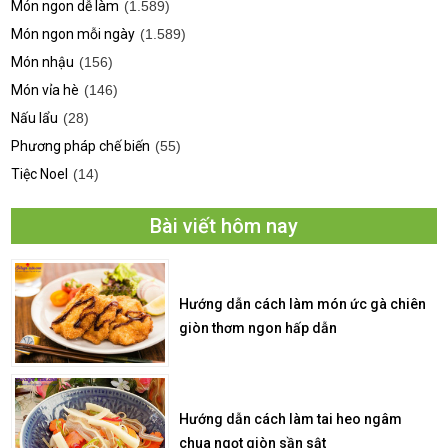
Món ngon dễ làm
(1.589)
Món ngon mỗi ngày
(1.589)
Món nhậu
(156)
Món vỉa hè
(146)
Nấu lẩu
(28)
Phương pháp chế biến
(55)
Tiệc Noel
(14)
Bài viết hôm nay
Hướng dẫn cách làm món ức gà chiên
giòn thơm ngon hấp dẫn
Hướng dẫn cách làm tai heo ngâm
chua ngọt giòn sần sật