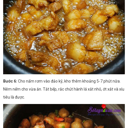
Bước 6:
Cho nấm rơm vào đảo kỹ, kho thêm khoảng 5-7 phút nữa.
Nêm nếm cho vừa ăn. Tắt bếp, rắc chút hành lá xắt nhỏ, ớt xắt và xíu
tiêu là được.