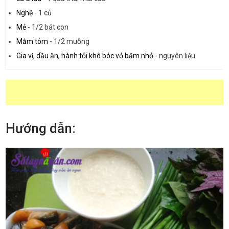
Nghệ
-
1 củ
Mẻ
-
1/2 bát con
Mắm tôm
-
1/2 muỗng
Gia vị, dầu ăn, hành tỏi khô bóc vỏ băm nhỏ
-
nguyên liệu
Hướng dẫn: