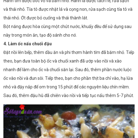
Hành tím được bóc vỏ và băm nhỏ. Hành lá được tách rễ, rửa sạch
và thái nhỏ. Tía tô được nhặt lá và cọng non, rửa sạch cùng tía tô và
thái nhỏ. Ớt được bỏ cuống và thái thành lát.
Bột năng được hòa cùng một chút nước, khuấy đều để sử dụng sau
này trong món ăn, tạo độ sánh cho nó.
4. Làm ốc nấu chuối đậu
Đặt nồi lên bếp, thêm dầu ăn và phi thơm hành tím đã băm nhỏ. Tiếp
theo, bạn đưa toàn bộ ốc và chuối xanh đã ướp vào nồi và xào
nhanh để làm cho ốc và chuối săn lại. Sau đó, thêm phần nước luộc
ốc vào nồi và đun sôi. Tiếp theo, bạn cho phần thịt ba chỉ vào, hạ lửa
nhỏ và đậy nắp để om trong 15 phút để các nguyên liệu chín mềm.
Sau đó, thêm đậu hũ đã chiên vào nồi và tiếp tục nấu thêm 5-7 phút.