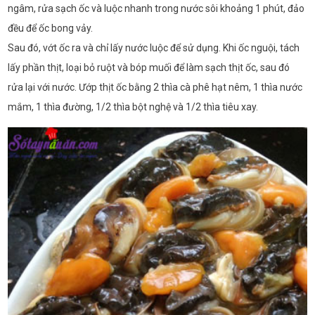
ngâm, rửa sạch ốc và luộc nhanh trong nước sôi khoảng 1 phút, đảo
đều để ốc bong vảy.
Sau đó, vớt ốc ra và chỉ lấy nước luộc để sử dụng. Khi ốc nguội, tách
lấy phần thịt, loại bỏ ruột và bóp muối để làm sạch thịt ốc, sau đó
rửa lại với nước. Ướp thịt ốc bằng 2 thìa cà phê hạt nêm, 1 thìa nước
mắm, 1 thìa đường, 1/2 thìa bột nghệ và 1/2 thìa tiêu xay.