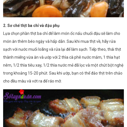
2. Sơ chế thịt ba chỉ và đậu phụ
Lựa chọn phần thịt ba chỉ để làm món ốc nấu chuối đậu sẽ làm cho
món ăn thêm béo ngậy và hấp dẫn. Sau khi mua thịt về, hãy rửa
sạch với nước muối loãng và rửa lại để làm sạch. Tiếp theo, thái thịt
thành miếng vừa ăn và ướp với 2 thìa cà phê nước mắm, 1 thìa hạt
nêm, 1/2 thìa tiêu xay, 1/2 thìa nước mẻ đã lọc và một chút bột nghệ
trong khoảng 15-20 phút. Sau khi ướp, bạn có thể đảo thịt trên chảo
cho đều màu và vớt ra để ráo mỡ.