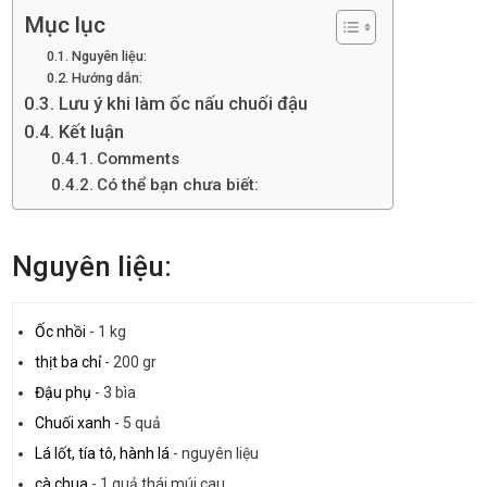
Mục lục
Nguyên liệu:
Hướng dẫn:
Lưu ý khi làm ốc nấu chuối đậu
Kết luận
Comments
Có thể bạn chưa biết:
Nguyên liệu:
Ốc nhồi
-
1 kg
thịt ba chỉ
-
200 gr
Đậu phụ
-
3 bìa
Chuối xanh
-
5 quả
Lá lốt, tía tô, hành lá
-
nguyên liệu
cà chua
-
1 quả thái múi cau