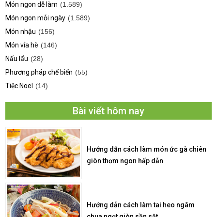
Món ngon dễ làm
(1.589)
Món ngon mỗi ngày
(1.589)
Món nhậu
(156)
Món vỉa hè
(146)
Nấu lẩu
(28)
Phương pháp chế biến
(55)
Tiệc Noel
(14)
Bài viết hôm nay
Hướng dẫn cách làm món ức gà chiên
giòn thơm ngon hấp dẫn
Hướng dẫn cách làm tai heo ngâm
chua ngọt giòn sần sật