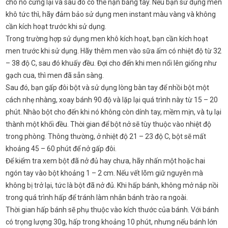
cho nó cứng lại và sau đó có thể nặn bằng tay. Nếu bạn sử dụng men
khô tức thì, hãy đảm bảo sử dụng men instant màu vàng và không
cần kích hoạt trước khi sử dụng.
Trong trường hợp sử dụng men khô kích hoạt, bạn cần kích hoạt
men trước khi sử dụng. Hãy thêm men vào sữa ấm có nhiệt độ từ 32
– 38 độ C, sau đó khuấy đều. Đợi cho đến khi men nổi lên giống như
gạch cua, thì men đã sẵn sàng.
Sau đó, bạn gấp đôi bột và sử dụng lòng bàn tay để nhồi bột một
cách nhẹ nhàng, xoay bánh 90 độ và lặp lại quá trình này từ 15 – 20
phút. Nhào bột cho đến khi nó không còn dính tay, mềm mịn, và tụ lại
thành một khối đều. Thời gian để bột nở sẽ tùy thuộc vào nhiệt độ
trong phòng. Thông thường, ở nhiệt độ 21 – 23 độ C, bột sẽ mất
khoảng 45 – 60 phút để nở gấp đôi.
Để kiểm tra xem bột đã nở đủ hay chưa, hãy nhấn một hoặc hai
ngón tay vào bột khoảng 1 – 2 cm. Nếu vết lõm giữ nguyên mà
không bị trở lại, tức là bột đã nở đủ. Khi hấp bánh, không mở nắp nồi
trong quá trình hấp để tránh làm nhân bánh trào ra ngoài.
Thời gian hấp bánh sẽ phụ thuộc vào kích thước của bánh. Với bánh
có trọng lượng 30g, hấp trong khoảng 10 phút, nhưng nếu bánh lớn