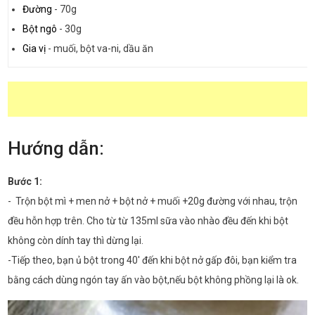
Đường
-
70g
Bột ngô
-
30g
Gia vị
-
muối, bột va-ni, dầu ăn
Hướng dẫn:
Bước 1:
- Trộn bột mì + men nở + bột nở + muối +20g đường với nhau, trộn
đều hỗn hợp trên. Cho từ từ 135ml sữa vào nhào đều đến khi bột
không còn dính tay thì dừng lại.
-Tiếp theo, bạn ủ bột trong 40' đến khi bột nở gấp đôi, bạn kiểm tra
bằng cách dùng ngón tay ấn vào bột,nếu bột không phồng lại là ok.