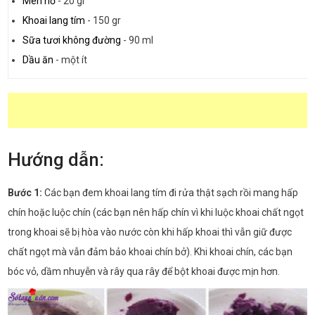
Men nở
-
20 gr
Khoai lang tím
-
150 gr
Sữa tươi không đường
-
90 ml
Dầu ăn
-
một ít
Hướng dẫn:
Bước 1:
Các bạn đem khoai lang tím đi rửa thật sạch rồi mang hấp
chín hoặc luộc chín (các bạn nên hấp chín vì khi luộc khoai chất ngọt
trong khoai sẽ bị hòa vào nước còn khi hấp khoai thì vẫn giữ được
chất ngọt mà vẫn đảm bảo khoai chín bở). Khi khoai chín, các bạn
bóc vỏ, dầm nhuyễn và rây qua rây để bột khoai được mịn hơn.