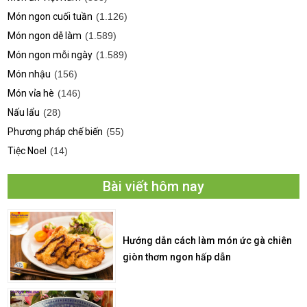
Món ngon cuối tuần
(1.126)
Món ngon dễ làm
(1.589)
Món ngon mỗi ngày
(1.589)
Món nhậu
(156)
Món vỉa hè
(146)
Nấu lẩu
(28)
Phương pháp chế biến
(55)
Tiệc Noel
(14)
Bài viết hôm nay
Hướng dẫn cách làm món ức gà chiên
giòn thơm ngon hấp dẫn