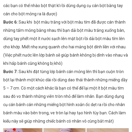
các bạn có thể nhào bột thật kĩ rồi dùng dụng cụ cán bột bằng tay
cán cho bột mỏng ra là được)
Bước 6:
Sau khi bột màu trắng với bột màu tím đã được cán thành
những tấm mỏng bằng nhau thì bạn dải bột màu trắng xuống bàn,
dùng tay phết một ít nước sạch lên mặt bột rồi dải bột màu tím lên
cho khớp. Miết nhẹ xung quanh cho hai mảng bột dính liền với nhau.
(Việc phết nước lên lớp bánh sẽ giúp bánh không bị dính vào nhau và
khi hấp bánh cũng không bị khô)
Bước 7:
Sau khi đặt từng lớp bánh cán mỏng lên thì bạn cuộn tròn
bột lại thành một khúc dài rồi dùng dao thái thành những miếng dầy
5 – 7 cm. Có một cách khác là bạn có thể để lại một ít bột màu tím
sau đó vo thành những viên tròn nhỏ để làm nhân. Bạn dùng dụng
cụ cán bánh cán những miếng bột hình xoắn ốc dẹt ra rồi cho nhân
bánh màu vào bên trong, ve tròn lại hay tạo hình tùy bạn. Cách làm
kiểu này sẽ giúp những chiếc bánh có nhân vô cùng bắt mắt)