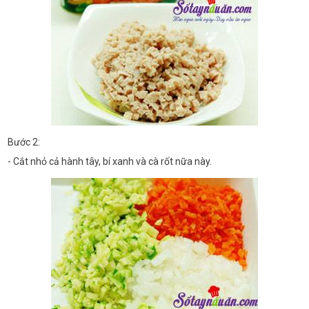
Bước 2:
- Cắt nhỏ cả hành tây, bí xanh và cà rốt nữa này.