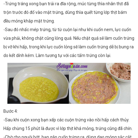
-Trứng tráng xong bạn trải ra đĩa rộng, múc từng thìa nhân thịt đã
trộn trước đó đổ vào mặt trứng, dùng thìa quết từng lớp thịt bám
đều mỏng khắp mặt trứng.
-Sau đó nhấc mép trứng, từ từ cuộn lại như khi cuốn nem, lực cuốn
vừa phải, không chặt cũng lỏng quá. Nếu chặt quá sẽ làm cuốn trứng
bị vỡ khi hấp, trong khi lực cuốn lỏng sẽ làm cuốn trứng dễ bị bung ra
do kết dính kém. Làm tương tự với các tấm trứng còn lại.
Bước 4:
-Sau khi cuộn xong bạn xếp các cuộn trứng vào nồi hấp cách thủy.
Hấp chừng 15 phút là được vì lớp thịt khá mỏng, trứng cũng đã chín.
-Chờ cho nguội bớt, bạn gắp cuốn trứng ra, dùng dao mỏng sắc cắt