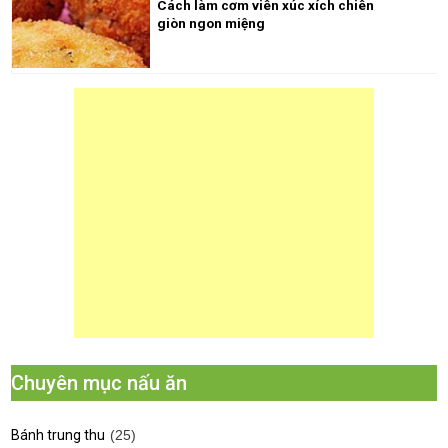
Cách làm cơm viên xúc xích chiên
giòn ngon miệng
Chuyên mục nấu ăn
Bánh trung thu
(25)