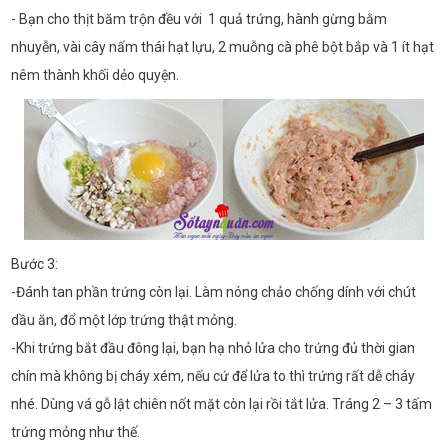
- Bạn cho thịt băm trộn đều với 1 quả trứng, hành gừng bằm
nhuyễn, vài cây nấm thái hạt lựu, 2 muỗng cà phê bột bắp và 1 ít hạt
nêm thành khối dẻo quyện.
Bước 3:
-Đánh tan phần trứng còn lại. Làm nóng chảo chống dính với chút
dầu ăn, đổ một lớp trứng thật mỏng.
-Khi trứng bắt đầu đông lại, bạn hạ nhỏ lửa cho trứng đủ thời gian
chín mà không bị cháy xém, nếu cứ để lửa to thì trứng rất dễ cháy
nhé. Dùng vá gỗ lật chiên nốt mặt còn lại rồi tắt lửa. Tráng 2 – 3 tấm
trứng mỏng như thế.