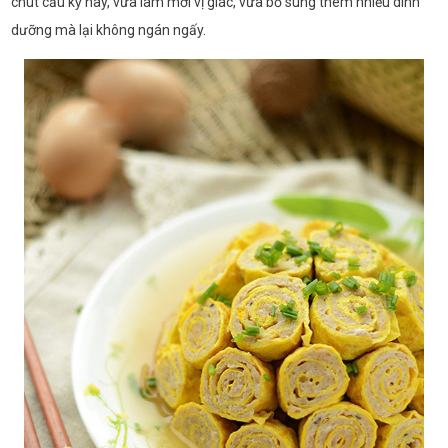
chút cầu kỳ này, vừa làm mới vị giác, vừa bổ sung thêm nhiều dinh
dưỡng mà lại không ngán ngấy.