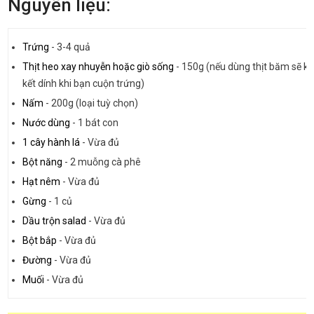
Nguyên liệu:
Trứng
-
3-4 quả
Thịt heo xay nhuyễn hoặc giò sống
-
150g (nếu dùng thịt băm sẽ k
kết dính khi bạn cuộn trứng)
Nấm
-
200g (loại tuỳ chọn)
Nước dùng
-
1 bát con
1 cây hành lá
-
Vừa đủ
Bột năng
-
2 muỗng cà phê
Hạt nêm
-
Vừa đủ
Gừng
-
1 củ
Dầu trộn salad
-
Vừa đủ
Bột bắp
-
Vừa đủ
Đường
-
Vừa đủ
Muối
-
Vừa đủ