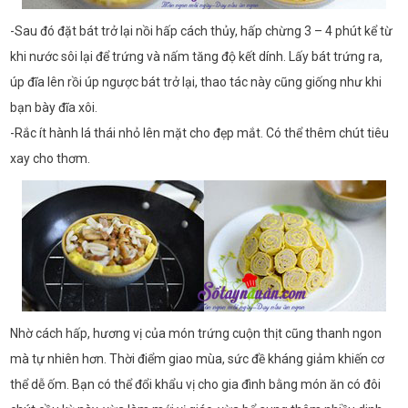
-Sau đó đặt bát trở lại nồi hấp cách thủy, hấp chừng 3 – 4 phút kể từ
khi nước sôi lại để trứng và nấm tăng độ kết dính. Lấy bát trứng ra,
úp đĩa lên rồi úp ngược bát trở lại, thao tác này cũng giống như khi
bạn bày đĩa xôi.
-Rắc ít hành lá thái nhỏ lên mặt cho đẹp mắt. Có thể thêm chút tiêu
xay cho thơm.
Nhờ cách hấp, hương vị của món trứng cuộn thịt cũng thanh ngon
mà tự nhiên hơn. Thời điểm giao mùa, sức đề kháng giảm khiến cơ
thể dễ ốm. Bạn có thể đổi khẩu vị cho gia đình bằng món ăn có đôi