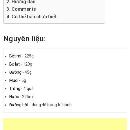
Hướng dẫn:
Comments
Có thể bạn chưa biết:
Nguyên liệu:
Bột mi
-
225g
Bơ lạt
-
120g
Đường
-
45g
Muối
-
5g
Trứng
-
4 quả
Nước
-
225ml
Đường bột
-
dùng để trang trí bánh