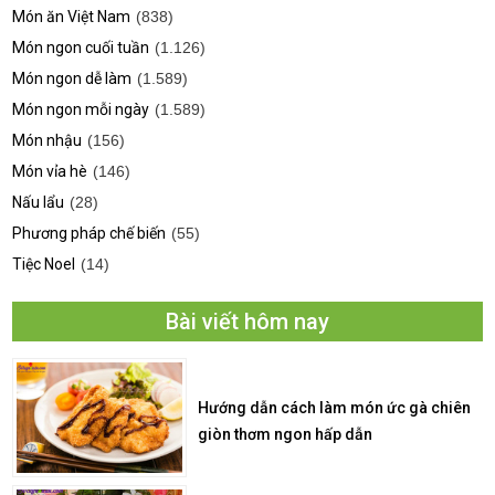
Món ăn Việt Nam
(838)
Món ngon cuối tuần
(1.126)
Món ngon dễ làm
(1.589)
Món ngon mỗi ngày
(1.589)
Món nhậu
(156)
Món vỉa hè
(146)
Nấu lẩu
(28)
Phương pháp chế biến
(55)
Tiệc Noel
(14)
Bài viết hôm nay
Hướng dẫn cách làm món ức gà chiên
giòn thơm ngon hấp dẫn