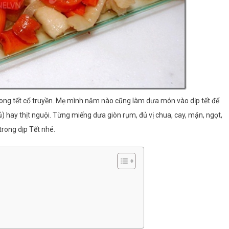
ong tết cổ truyền. Mẹ mình năm nào cũng làm dưa món vào dịp tết để
ủ) hay thịt nguội. Từng miếng dưa giòn rụm, đủ vị chua, cay, mặn, ngọt,
rong dịp Tết nhé.