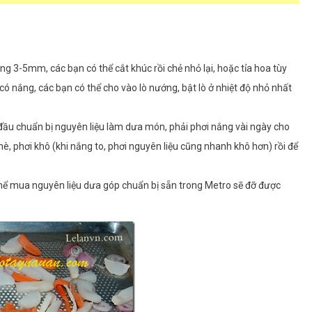
ảng 3-5mm, các bạn có thể cắt khúc rồi chẻ nhỏ lại, hoặc tỉa hoa tùy
có nắng, các bạn có thể cho vào lò nướng, bật lò ở nhiệt độ nhỏ nhất
ầu chuẩn bị nguyên liệu làm dưa món, phải phơi nắng vài ngày cho
è, phơi khô (khi nắng to, phơi nguyên liệu cũng nhanh khô hơn) rồi để
 thể mua nguyên liệu dưa góp chuẩn bị sẵn trong Metro sẽ đỡ được