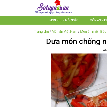
MÓN NGON MỖI NGÀY
MÓN ĂN VIỆ
Trang chủ
/
Món ăn Việt Nam
/
Món ăn miền Bắc
Dưa món chống n
09