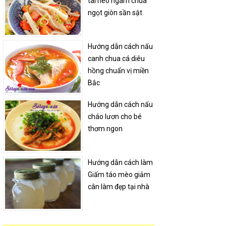
tai heo ngâm chua
ngọt giòn sần sật
Hướng dẫn cách nấu
canh chua cá diêu
hồng chuẩn vị miền
Bắc
Hướng dẫn cách nấu
cháo lươn cho bé
thơm ngon
Hướng dẫn cách làm
Giấm táo mèo giảm
cân làm đẹp tại nhà