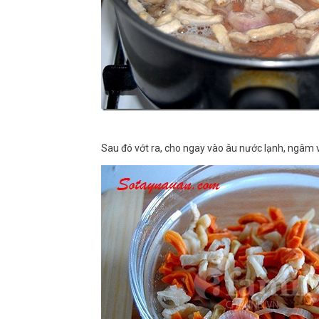
Sau đó vớt ra, cho ngay vào âu nước lạnh, ngâm và