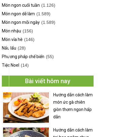
Món ngon cuối tuần
(1.126)
Món ngon dễ làm
(1.589)
Món ngon mỗi ngày
(1.589)
Món nhậu
(156)
Món vỉa hè
(146)
Nấu lẩu
(28)
Phương pháp chế biến
(55)
Tiệc Noel
(14)
Bài viết hôm nay
Hướng dẫn cách làm
món ức gà chiên
giòn thơm ngon hấp
dẫn
Hướng dẫn cách làm