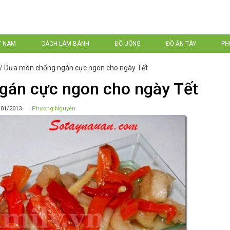
T NAM
CÁCH LÀM BÁNH
ĐỒ UỐNG
ĐỒ ĂN TÂY
PH
/
Dưa món chống ngán cực ngon cho ngày Tết
gán cực ngon cho ngày Tết
/01/2013
Phương Nguyễn