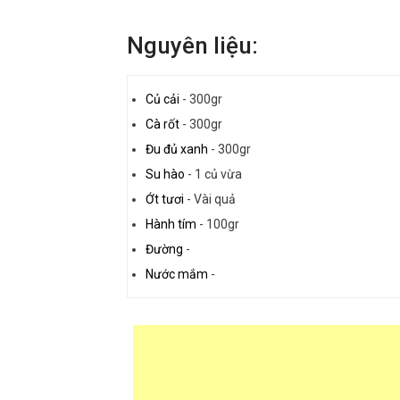
Nguyên liệu:
Củ cải
-
300gr
Cà rốt
-
300gr
Đu đủ xanh
-
300gr
Su hào
-
1 củ vừa
Ớt tươi
-
Vài quả
Hành tím
-
100gr
Đường
-
Nước mắm
-