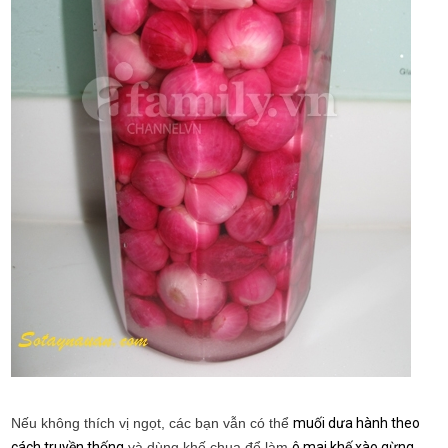
Nếu không thích vị ngọt, các bạn vẫn có thể
muối dưa hành theo
cách truyền thống
và dùng khế chua để làm
ô mai khế xào gừng