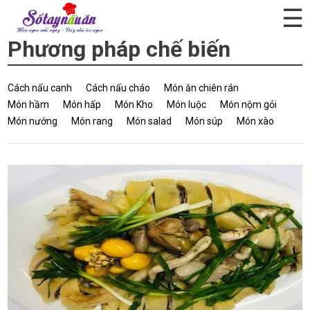
☰
Phương pháp chế biến
Cách nấu canh
Cách nấu cháo
Món ăn chiên rán
Món hầm
Món hấp
Món Kho
Món luộc
Món nộm gỏi
Món nướng
Món rang
Món salad
Món súp
Món xào