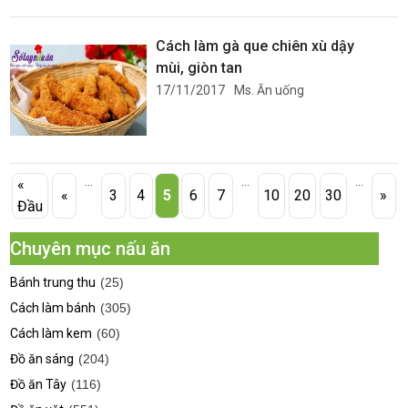
Cách làm gà que chiên xù dậy
mùi, giòn tan
17/11/2017
Ms. Ăn uống
...
...
...
«
«
3
4
5
6
7
10
20
30
»
Đầu
Chuyên mục nấu ăn
Bánh trung thu
(25)
Cách làm bánh
(305)
Cách làm kem
(60)
Đồ ăn sáng
(204)
Đồ ăn Tây
(116)