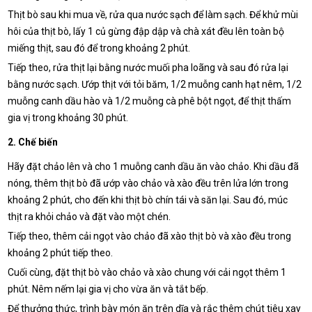
Thịt bò sau khi mua về, rửa qua nước sạch để làm sạch. Để khử mùi
hôi của thịt bò, lấy 1 củ gừng đập dập và chà xát đều lên toàn bộ
miếng thịt, sau đó để trong khoảng 2 phút.
Tiếp theo, rửa thịt lại bằng nước muối pha loãng và sau đó rửa lại
bằng nước sạch. Ướp thịt với tỏi băm, 1/2 muỗng canh hạt nêm, 1/2
muỗng canh dầu hào và 1/2 muỗng cà phê bột ngọt, để thịt thấm
gia vị trong khoảng 30 phút.
2. Chế biến
Hãy đặt chảo lên và cho 1 muỗng canh dầu ăn vào chảo. Khi dầu đã
nóng, thêm thịt bò đã ướp vào chảo và xào đều trên lửa lớn trong
khoảng 2 phút, cho đến khi thịt bò chín tái và săn lại. Sau đó, múc
thịt ra khỏi chảo và đặt vào một chén.
Tiếp theo, thêm cải ngọt vào chảo đã xào thịt bò và xào đều trong
khoảng 2 phút tiếp theo.
Cuối cùng, đặt thịt bò vào chảo và xào chung với cải ngọt thêm 1
phút. Nêm nếm lại gia vị cho vừa ăn và tắt bếp.
Để thưởng thức, trình bày món ăn trên dĩa và rắc thêm chút tiêu xay