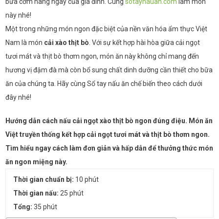
bữa cơm hàng ngày của gia đình. Cùng
sotaynauan.com
làm món
này nhé!
Một trong những món ngon đặc biệt của nền văn hóa ẩm thực Việt
Nam là món
cải xào thịt bò
. Với sự kết hợp hài hòa giữa cải ngọt
tươi mát và thịt bò thơm ngon, món ăn này không chỉ mang đến
hương vị đậm đà mà còn bổ sung chất dinh dưỡng cần thiết cho bữa
ăn của chúng ta. Hãy cùng
Sổ tay nấu ăn
chế biến theo cách dưới
đây nhé!
Hướng dẫn cách nấu cải ngọt xào thịt bò ngon đúng điệu. Món ăn
Việt truyền thống kết hợp cải ngọt tươi mát và thịt bò thơm ngon.
Tìm hiểu ngay cách làm đơn giản và hấp dẫn để thưởng thức món
ăn ngon miệng này.
Thời gian chuẩn bị:
10 phút
Thời gian nấu:
25 phút
Tổng:
35 phút