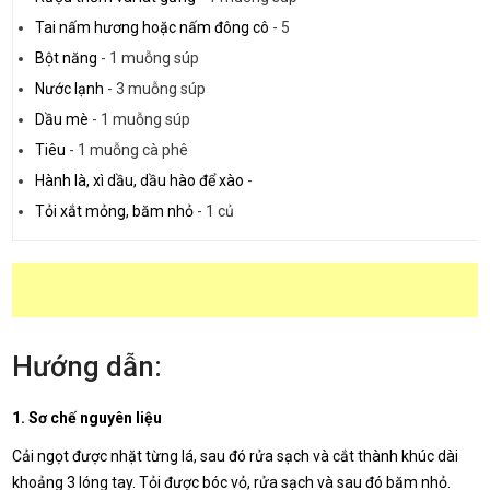
Tai nấm hương hoặc nấm đông cô
-
5
Bột năng
-
1 muỗng súp
Nước lạnh
-
3 muỗng súp
Dầu mè
-
1 muỗng súp
Tiêu
-
1 muỗng cà phê
Hành là, xì dầu, dầu hào để xào
-
Tỏi xắt mỏng, băm nhỏ
-
1 củ
Hướng dẫn:
1. Sơ chế nguyên liệu
Cải ngọt được nhặt từng lá, sau đó rửa sạch và cắt thành khúc dài
khoảng 3 lóng tay. Tỏi được bóc vỏ, rửa sạch và sau đó băm nhỏ.