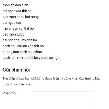
mon an don gian
cai ngot xao thit bo
cac mon an tu bot nang
cai ngot xao
mon ngon voi thit bo
cac mon tu bo
cai ngot nau voi thit bo
cach nau cai lan xao thit bo
huong dan cach nau chao
cach lam mi xao thit bo voi cai be ngot
Gửi phản hồi
Thư điện tử của bạn sẽ không được hiện thị công khai.
Các trường bắt
buộc được đánh dấu
Phản hồi