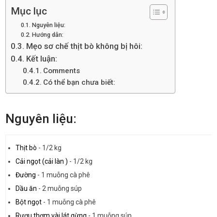
Mục lục
Nguyên liệu:
Hướng dẫn:
Mẹo sơ chế thịt bò không bị hôi:
Kết luận:
Comments
Có thể bạn chưa biết:
Nguyên liệu:
Thịt bò
-
1/2 kg
Cải ngọt (cải làn )
-
1/2 kg
Đường
-
1 muỗng cà phê
Dầu ăn
-
2 muỗng súp
Bột ngọt
-
1 muỗng cà phê
Rượu thơm vài lát gừng
-
1 muỗng súp