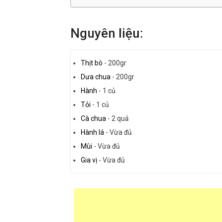
Nguyên liệu:
Thịt bò
-
200gr
Dưa chua
-
200gr
Hành
-
1 củ
Tỏi
-
1 củ
Cà chua
-
2 quả
Hành lá
-
Vừa đủ
Mùi
-
Vừa đủ
Gia vị
-
Vừa đủ