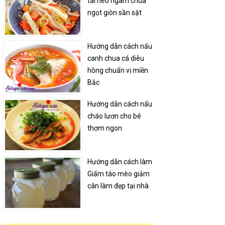
tai heo ngâm chua
ngọt giòn sần sật
Hướng dẫn cách nấu
canh chua cá diêu
hồng chuẩn vị miền
Bắc
Hướng dẫn cách nấu
cháo lươn cho bé
thơm ngon
Hướng dẫn cách làm
Giấm táo mèo giảm
cân làm đẹp tại nhà