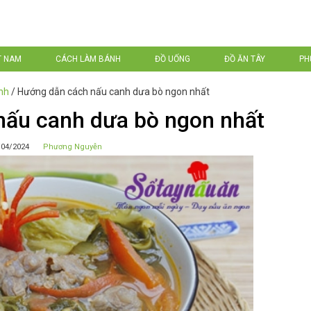
T NAM
CÁCH LÀM BÁNH
ĐỒ UỐNG
ĐỒ ĂN TÂY
PH
nh
/
Hướng dẫn cách nấu canh dưa bò ngon nhất
nấu canh dưa bò ngon nhất
/04/2024
Phương Nguyễn