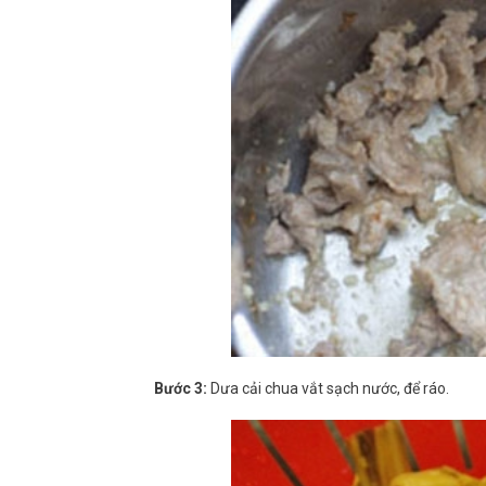
Bước 3:
Dưa cải chua vắt sạch nước, để ráo.