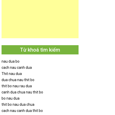
Từ khoá tìm kiếm
nau dua bo
cach nau canh dua
Thit nau dua
dua chua nau thit bo
thit bo nau rau dua
canh dua chua nau thit bo
bo nau dua
thit bo nau dua chua
cach nau canh dua thit bo