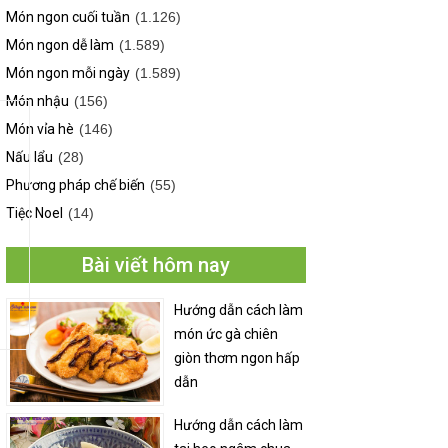
Món ngon cuối tuần
(1.126)
Món ngon dễ làm
(1.589)
Món ngon mỗi ngày
(1.589)
Món nhậu
(156)
Món vỉa hè
(146)
Nấu lẩu
(28)
Phương pháp chế biến
(55)
Tiệc Noel
(14)
Bài viết hôm nay
Hướng dẫn cách làm
món ức gà chiên
giòn thơm ngon hấp
dẫn
Hướng dẫn cách làm