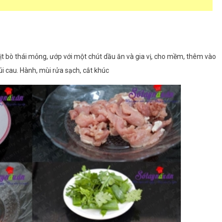
ịt bò thái mỏng, ướp với một chút dầu ăn và gia vị, cho mềm, thêm vào
i cau. Hành, mùi rửa sạch, cắt khúc