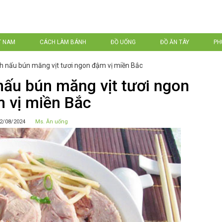
T NAM
CÁCH LÀM BÁNH
ĐỒ UỐNG
ĐỒ ĂN TÂY
PH
 nấu bún măng vịt tươi ngon đậm vị miền Bắc
ấu bún măng vịt tươi ngon
 vị miền Bắc
2/08/2024
Ms. Ăn uống