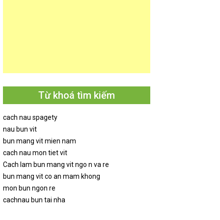
Từ khoá tìm kiếm
cach nau spagety
nau bun vit
bun mang vit mien nam
cach nau mon tiet vit
Cach lam bun mang vit ngo n va re
bun mang vit co an mam khong
mon bun ngon re
cachnau bun tai nha