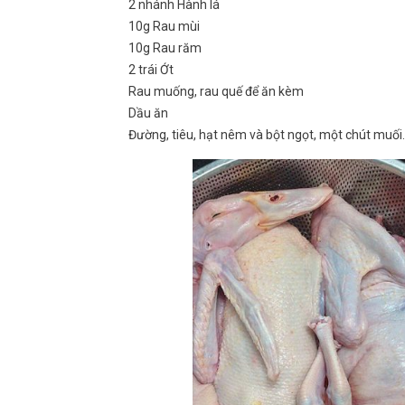
2 nhánh Hành lá
10g Rau mùi
10g Rau răm
2 trái Ớt
Rau muống, rau quế để ăn kèm
Dầu ăn
Đường, tiêu, hạt nêm và bột ngọt, một chút muối