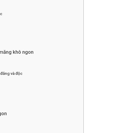
ác
t măng khô ngon
 đắng và độc
ngon