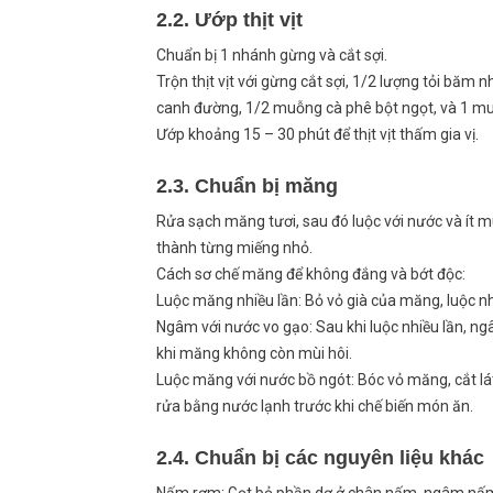
2.2. Ướp thịt vịt
Chuẩn bị 1 nhánh gừng và cắt sợi.
Trộn thịt vịt với gừng cắt sợi, 1/2 lượng tỏi 
canh đường, 1/2 muỗng cà phê bột ngọt, và 1 mu
Ướp khoảng 15 – 30 phút để thịt vịt thấm gia vị.
2.3. Chuẩn bị măng
Rửa sạch măng tươi, sau đó luộc với nước và ít m
thành từng miếng nhỏ.
Cách sơ chế măng để không đắng và bớt độc:
Luộc măng nhiều lần: Bỏ vỏ già của măng, luộc nhi
Ngâm với nước vo gạo: Sau khi luộc nhiều lần, n
khi măng không còn mùi hôi.
Luộc măng với nước bồ ngót: Bóc vỏ măng, cắt lát
rửa bằng nước lạnh trước khi chế biến món ăn.
2.4. Chuẩn bị các nguyên liệu khác