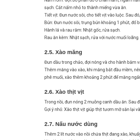
Nấm rơm: Gọt bỏ phần dơ ở chân nấm, ngâm nấm 
sạch. Cắt nấm nhỏ to thành miếng vừa ăn.
Tiết vịt: Đun nước sôi, cho tiết vịt vào luộc. Sau đ
Bún: Đun nước sôi, trụng bún khoảng 1 phút, đổ bú
Hành lá và rau răm: Nhặt gốc, rửa sạch.
Rau ăn kèm: Nhặt sạch, rửa với nước muối loãng.
2.5. Xào măng
Đun dầu trong chảo, đợi nóng và cho hành băm v
Thêm măng vào xào, khi măng bắt đầu mềm, nê
phê muối, xào thêm khoảng 2 phút để măng ngấm
2.6. Xào thịt vịt
Trong nồi, đun nóng 2 muỗng canh dầu ăn. Sau đó, c
Gợi ý nhỏ: Xào thịt vịt giúp thịt tươm mỡ săn lại v
2.7. Nấu nước dùng
Thêm 2 lít nước vào nồi chứa thịt đang xào, khuấ