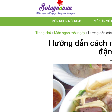
MÓN NGON MỖI NGÀY
MÓN ĂN VIỆ
Trang chủ
/
Món ngon mỗi ngày
/
Hướng dẫn cách
Hướng dẫn cách n
đậm
2