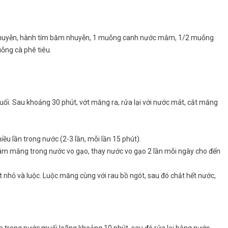
băm nhuyễn, hành tím băm nhuyễn, 1 muỗng canh nước mắm, 1/2 muỗng
ỗng cà phê tiêu.
uối. Sau khoảng 30 phút, vớt măng ra, rửa lại với nước mát, cắt măng
ều lần trong nước (2-3 lần, mỗi lần 15 phút).
gâm măng trong nước vo gạo, thay nước vo gạo 2 lần mỗi ngày cho đến
 nhỏ và luộc. Luộc măng cùng với rau bồ ngót, sau đó chắt hết nước,