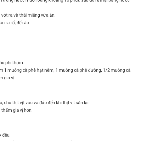
trong nước muối loãng khoảng 10 phút, sau đó rửa lại bằng nước
ó, vớt ra và thái miếng vừa ăn.
n ra rổ, để ráo.
ào phi thơm.
m 1 muỗng cà phê hạt nêm, 1 muỗng cà phê đường, 1/2 muỗng cà
 gia vị.
ho thịt vịt vào và đảo đến khi thịt vịt săn lại.
à thấm gia vị hơn.
y đều.