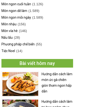
Món ngon cuối tuần
(1.126)
Món ngon dễ làm
(1.589)
Món ngon mỗi ngày
(1.589)
Món nhậu
(156)
Món vỉa hè
(146)
Nấu lẩu
(28)
Phương pháp chế biến
(55)
Tiệc Noel
(14)
Bài viết hôm nay
Hướng dẫn cách làm
món ức gà chiên
giòn thơm ngon hấp
dẫn
Hướng dẫn cách làm