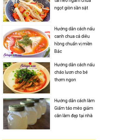
tai heo ngâm chua
ngọt giòn sần sật
Hướng dẫn cách nấu
canh chua cá diêu
hồng chuẩn vị miền
Bắc
Hướng dẫn cách nấu
cháo lươn cho bé
thơm ngon
Hướng dẫn cách làm
Giấm táo mèo giảm
cân làm đẹp tại nhà