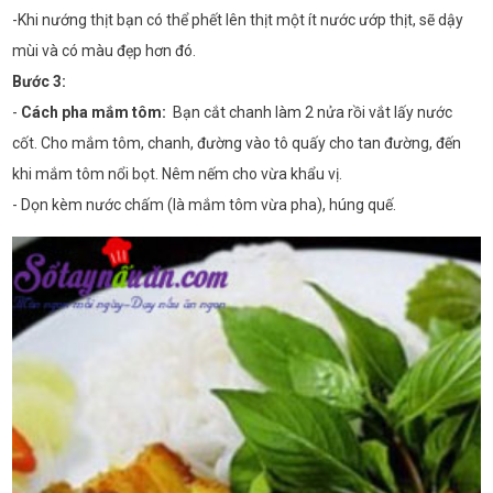
-Khi nướng thịt bạn có thể phết lên thịt một ít nước ướp thịt, sẽ dậy
mùi và có màu đẹp hơn đó.
Bước 3:
-
Cách pha mắm tôm:
Bạn cắt chanh làm 2 nửa rồi vắt lấy nước
cốt. Cho mắm tôm, chanh, đường vào tô quấy cho tan đường, đến
khi mắm tôm nổi bọt. Nêm nếm cho vừa khẩu vị.
- Dọn kèm nước chấm (là mắm tôm vừa pha), húng quế.