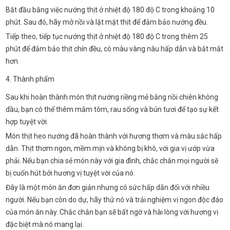
Bắt đầu bằng việc nướng thịt ở nhiệt độ 180 độ C trong khoảng 10
phút. Sau đó, hãy mở nồi và lật mặt thịt để đảm bảo nướng đều.
Tiếp theo, tiếp tục nướng thịt ở nhiệt độ 180 độ C trong thêm 25
phút để đảm bảo thịt chín đều, có màu vàng nâu hấp dẫn và bắt mắt
hơn.
4. Thành phẩm
Sau khi hoàn thành món thịt nướng riềng mẻ bằng nồi chiên không
dầu, bạn có thể thêm mắm tôm, rau sống và bún tươi để tạo sự kết
hợp tuyệt vời.
Món thịt heo nướng đã hoàn thành với hương thơm và màu sắc hấp
dẫn. Thịt thơm ngon, mềm mịn và không bị khô, với gia vị ướp vừa
phải. Nếu bạn chia sẻ món này với gia đình, chắc chắn mọi người sẽ
bị cuốn hút bởi hương vị tuyệt vời của nó.
Đây là một món ăn đơn giản nhưng có sức hấp dẫn đối với nhiều
người. Nếu bạn còn do dự, hãy thử nó và trải nghiệm vị ngon độc đáo
của món ăn này. Chắc chắn bạn sẽ bất ngờ và hài lòng với hương vị
đặc biệt mà nó mang lại.