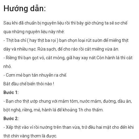
Hướng dẫn:
Sau khi đã chuẩn bị nguyên liệu rồi thì bây giờ chúng ta sẽ sơ chế
qua những nguyên liệu này nhé:
- Thịt ba chỉ ( hay thịt ba rọi ) bạn chọn loại rút sườn để miếng thịt
dày và nhiều nạc. Rửa sạch, để cho ráo rồi cắt miếng vừa ăn.
- Riềng thì bạn gọt vỏ, cắt mỏng, giã hay xay nát.Còn hành lá thì cắt
nhỏ.
- Cơm mẻ bạn tán nhuyễn ra chế.
Bắt đầu chế biến thôi nào !
Bước 1:
- Bạn cho thịt ướp chung với mắm tôm, nước mắm, đường, dầu ăn,
bột nghệ, riềng, mẻ, hành lá để khoảng 1h cho thấm.
Bước 2:
- Xếp thịt vào vỉ rồi nướng trên than vừa, trở đều hai mặt cho đến khi
thịt chín vàng thơm là được.