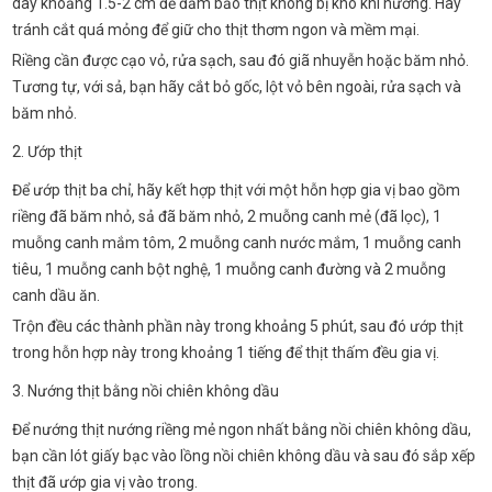
dày khoảng 1.5-2 cm để đảm bảo thịt không bị khô khi nướng. Hãy
tránh cắt quá mỏng để giữ cho thịt thơm ngon và mềm mại.
Riềng cần được cạo vỏ, rửa sạch, sau đó giã nhuyễn hoặc băm nhỏ.
Tương tự, với sả, bạn hãy cắt bỏ gốc, lột vỏ bên ngoài, rửa sạch và
băm nhỏ.
2. Ướp thịt
Để ướp thịt ba chỉ, hãy kết hợp thịt với một hỗn hợp gia vị bao gồm
riềng đã băm nhỏ, sả đã băm nhỏ, 2 muỗng canh mẻ (đã lọc), 1
muỗng canh mắm tôm, 2 muỗng canh nước mắm, 1 muỗng canh
tiêu, 1 muỗng canh bột nghệ, 1 muỗng canh đường và 2 muỗng
canh dầu ăn.
Trộn đều các thành phần này trong khoảng 5 phút, sau đó ướp thịt
trong hỗn hợp này trong khoảng 1 tiếng để thịt thấm đều gia vị.
3. Nướng thịt bằng nồi chiên không dầu
Để nướng thịt nướng riềng mẻ ngon nhất bằng nồi chiên không dầu,
bạn cần lót giấy bạc vào lồng nồi chiên không dầu và sau đó sắp xếp
thịt đã ướp gia vị vào trong.