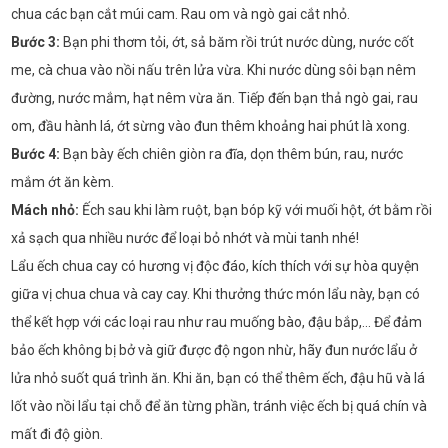
chua các bạn cắt múi cam. Rau om và ngò gai cắt nhỏ.
Bước 3:
Bạn phi thơm tỏi, ớt, sả băm rồi trút nước dùng, nước cốt
me, cà chua vào nồi nấu trên lửa vừa. Khi nước dùng sôi bạn nêm
đường, nước mắm, hạt nêm vừa ăn. Tiếp đến bạn thả ngò gai, rau
om, đầu hành lá, ớt sừng vào đun thêm khoảng hai phút là xong.
Bước 4:
Bạn bày ếch chiên giòn ra đĩa, dọn thêm bún, rau, nước
mắm ớt ăn kèm.
Mách nhỏ:
Ếch sau khi làm ruột, bạn bóp kỹ với muối hột, ớt bằm rồi
xả sạch qua nhiều nước để loại bỏ nhớt và mùi tanh nhé!
Lẩu ếch chua cay có hương vị độc đáo, kích thích với sự hòa quyện
giữa vị chua chua và cay cay. Khi thưởng thức món lẩu này, bạn có
thể kết hợp với các loại rau như rau muống bào, đậu bắp,... Để đảm
bảo ếch không bị bở và giữ được độ ngon nhừ, hãy đun nước lẩu ở
lửa nhỏ suốt quá trình ăn. Khi ăn, bạn có thể thêm ếch, đậu hũ và lá
lốt vào nồi lẩu tại chỗ để ăn từng phần, tránh việc ếch bị quá chín và
mất đi độ giòn.