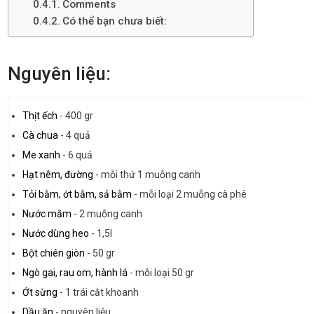
Comments
Có thể bạn chưa biết:
Nguyên liệu:
Thịt ếch
-
400 gr
Cà chua
-
4 quả
Me xanh
-
6 quả
Hạt nêm, đường
-
mỗi thứ 1 muỗng canh
Tỏi bằm, ớt bằm, sả bằm
-
mỗi loại 2 muỗng cà phê
Nước mắm
-
2 muỗng canh
Nước dùng heo
-
1,5l
Bột chiên giòn
-
50 gr
Ngò gai, rau om, hành lá
-
mỗi loại 50 gr
Ớt sừng
-
1 trái cắt khoanh
Dầu ăn
-
nguyên liệu