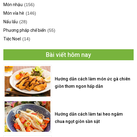
Món nhậu
(156)
Món vỉa hè
(146)
Nấu lẩu
(28)
Phương pháp chế biến
(55)
Tiệc Noel
(14)
Bài viết hôm nay
Hướng dẫn cách làm món ức gà chiên
giòn thơm ngon hấp dẫn
Hướng dẫn cách làm tai heo ngâm
chua ngọt giòn sần sật