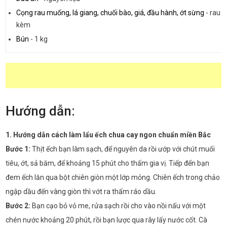
Cọng rau muống, lá giang, chuối bào, giá, đầu hành, ớt sừng
-
rau ă
kèm
Bún
-
1 kg
Hướng dẫn:
1. Hướng dẫn cách làm lẩu ếch chua cay ngon chuẩn miền Bắc
Bước 1:
Thịt ếch bạn làm sạch, để nguyên da rồi ướp với chút muối
tiêu, ớt, sả băm, để khoảng 15 phút cho thấm gia vị. Tiếp đến bạn
đem ếch lăn qua bột chiên giòn một lớp mỏng. Chiên ếch trong chảo
ngập dầu đến vàng giòn thì vớt ra thấm ráo dầu.
Bước 2:
Bạn cạo bỏ vỏ me, rửa sạch rồi cho vào nồi nấu với một
chén nước khoảng 20 phút, rồi bạn lược qua rây lấy nước cốt. Cà