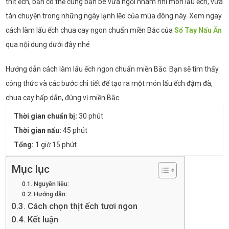
thịt ếch, bạn có thể cùng bạn bè vừa ngồi nhâm nhi món lẩu ếch, vừa
tán chuyện trong những ngày lạnh lẽo của mùa đông này. Xem ngay
cách làm lẩu ếch chua cay ngon chuẩn miền Bắc của
Sổ Tay Nấu Ăn
qua nội dung dưới đây nhé
Hướng dẫn cách làm lẩu ếch ngon chuẩn miền Bắc. Bạn sẽ tìm thấy
công thức và các bước chi tiết để tạo ra một món lẩu ếch đậm đà,
chua cay hấp dẫn, đúng vị miền Bắc.
Thời gian chuẩn bị:
30 phút
Thời gian nấu:
45 phút
Tổng:
1 giờ 15 phút
Mục lục
Nguyên liệu:
Hướng dẫn:
Cách chọn thịt ếch tươi ngon
Kết luận