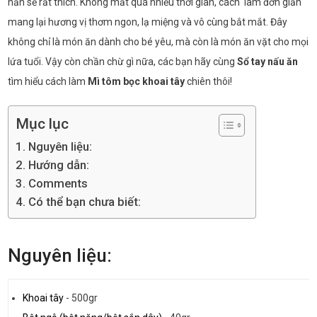
hẳn sẽ rất thích. Không mất quá nhiều thời gian, cách làm đơn giản
mang lại hương vị thơm ngon, lạ miệng và vô cùng bắt mắt. Đây
không chỉ là món ăn dành cho bé yêu, mà còn là món ăn vặt cho mọi
lứa tuổi. Vậy còn chần chừ gì nữa, các bạn hãy cùng
Sổ tay nấu ăn
tìm hiểu cách làm
Mì tôm bọc khoai tây
chiên thôi!
Mục lục
Nguyên liệu:
Hướng dẫn:
Comments
Có thể bạn chưa biết:
Nguyên liệu:
Khoai tây
-
500gr