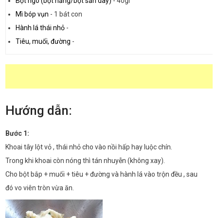
Bột ngô (bột năng/bột sắn dây)
-
40gr
Mì bóp vụn
-
1 bát con
Hành lá thái nhỏ
-
Tiêu, muối, đường
-
Hướng dẫn:
Bước 1:
Khoai tây lột vỏ , thái nhỏ cho vào nồi hấp hay luộc chín.
Trong khi khoai còn nóng thì tán nhuyễn (không xay).
Cho bột bắp + muối + tiêu + đường và hành lá vào trộn đều , sau
đó vo viên tròn vừa ăn.