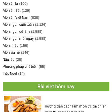
Món ăn lạ
(100)
Món ăn Tết
(129)
Món ăn Việt Nam
(838)
Món ngon cuối tuần
(1.126)
Món ngon dễ làm
(1.589)
Món ngon mỗi ngày
(1.589)
Món nhậu
(156)
Món vỉa hè
(146)
Nấu lẩu
(28)
Phương pháp chế biến
(55)
Tiệc Noel
(14)
Bài viết hôm nay
Hướng dẫn cách làm món ức gà chiên