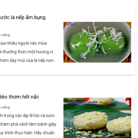
nước lá nếp ấm bụng
n uống
 của nhiều người vào mùa
ời thưởng thức một hương vị
hơm dậy mùi của lá nếp non.
dẻo thơm hết nấc
n uống
 trong các dịp lễ hội và sum
 khám phá cách làm bánh giầy
y trình thực hiện. Hãy chuẩn