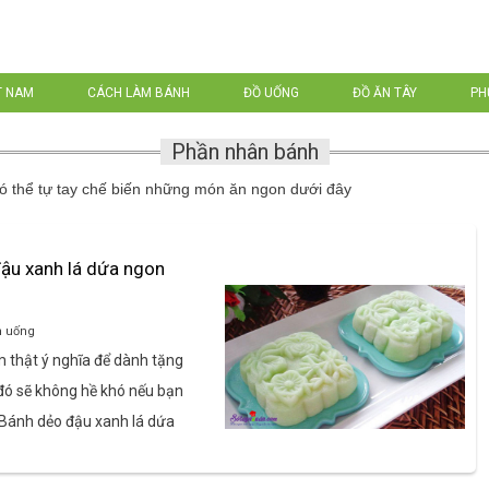
T NAM
CÁCH LÀM BÁNH
ĐỒ UỐNG
ĐỒ ĂN TÂY
PH
Phần nhân bánh
ó thể tự tay chế biến những món ăn ngon dưới đây
ậu xanh lá dứa ngon
n uống
 thật ý nghĩa để dành tặng
 đó sẽ không hề khó nếu bạn
 Bánh dẻo đậu xanh lá dứa