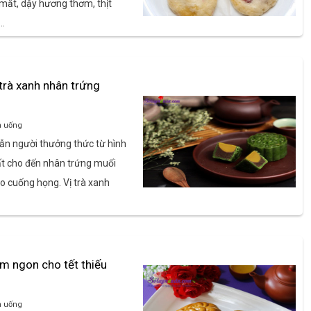
ắt, dậy hương thơm, thịt
n…
trà xanh nhân trứng
n uống
ẫn người thưởng thức từ hình
ất cho đến nhân trứng muối
o cuống họng. Vị trà xanh
ơm ngon cho tết thiếu
n uống