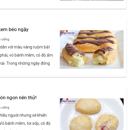
kem béo ngậy
n uống
 dẫn với màu vàng ruộm bắt
a phải, vỏ bánh mềm, có độ ẩm
phải. Trong những ngày đông
ón ngon nên thử!
n uống
hiều người nhưng sẽ khiến
 Vỏ bánh mềm, tơi xốp, có độ