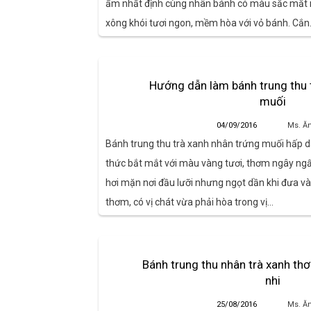
ẩm nhất định cùng nhân bánh có màu sắc mắt m
xông khói tươi ngon, mềm hòa với vỏ bánh. Cắ
Hướng dẫn làm bánh trung thu 
muối
04/09/2016
Ms. Ă
Bánh trung thu trà xanh nhân trứng muối hấp d
thức bắt mắt với màu vàng tươi, thơm ngây ng
hơi mặn nơi đầu lưỡi nhưng ngọt dần khi đưa và
thơm, có vị chát vừa phải hòa trong vị…
Bánh trung thu nhân trà xanh th
nhi
25/08/2016
Ms. Ă