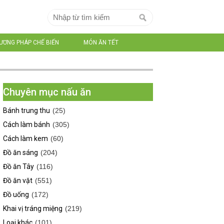
ƯƠNG PHÁP CHẾ BIẾN
MÓN ĂN TẾT
Chuyên mục nấu ăn
Bánh trung thu
(25)
Cách làm bánh
(305)
Cách làm kem
(60)
Đồ ăn sáng
(204)
Đồ ăn Tây
(116)
Đồ ăn vặt
(551)
Đồ uống
(172)
Khai vị tráng miệng
(219)
Loại khác
(101)