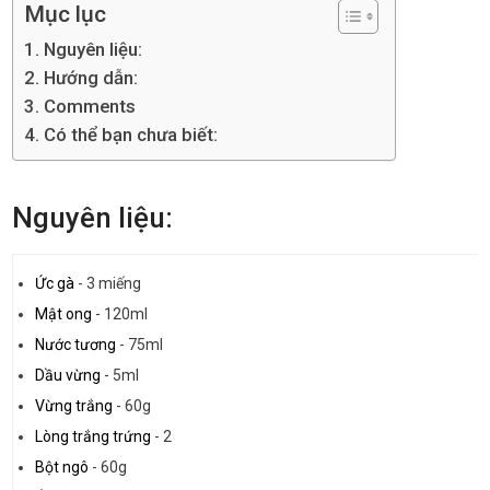
Mục lục
Nguyên liệu:
Hướng dẫn:
Comments
Có thể bạn chưa biết:
Nguyên liệu:
Ức gà
-
3 miếng
Mật ong
-
120ml
Nước tương
-
75ml
Dầu vừng
-
5ml
Vừng trắng
-
60g
Lòng trắng trứng
-
2
Bột ngô
-
60g