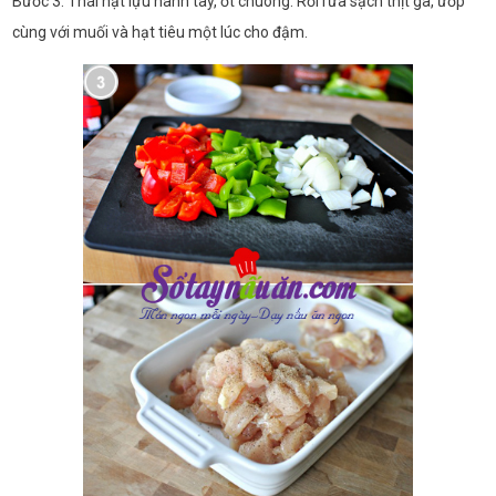
Bước 3: Thái hạt lựu hành tây, ớt chuông. Rồi rửa sạch thịt gà, ướp
cùng với muối và hạt tiêu một lúc cho đậm.