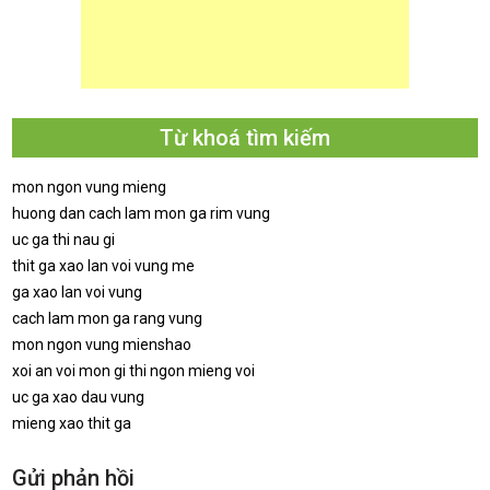
Từ khoá tìm kiếm
mon ngon vung mieng
huong dan cach lam mon ga rim vung
uc ga thi nau gi
thit ga xao lan voi vung me
ga xao lan voi vung
cach lam mon ga rang vung
mon ngon vung mienshao
xoi an voi mon gi thi ngon mieng voi
uc ga xao dau vung
mieng xao thit ga
Gửi phản hồi