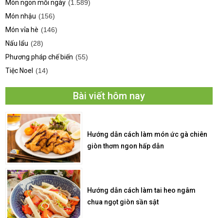
Món ngon mỗi ngày
(1.589)
Món nhậu
(156)
Món vỉa hè
(146)
Nấu lẩu
(28)
Phương pháp chế biến
(55)
Tiệc Noel
(14)
Bài viết hôm nay
Hướng dẫn cách làm món ức gà chiên
giòn thơm ngon hấp dẫn
Hướng dẫn cách làm tai heo ngâm
chua ngọt giòn sần sật