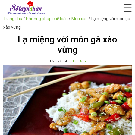
☰
Trang chủ
/
Phương pháp chế biến
/
Món xào
/
Lạ miệng với món gà
xào vừng
Lạ miệng với món gà xào
vừng
13/03/2014
Lan Anh