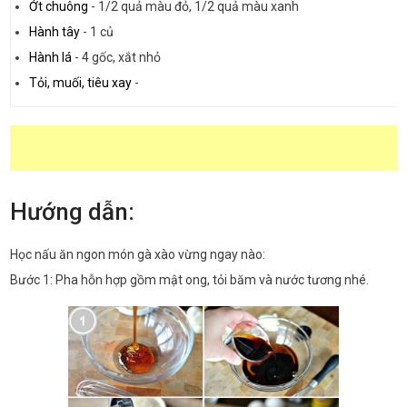
Ớt chuông
-
1/2 quả màu đỏ, 1/2 quả màu xanh
Hành tây
-
1 củ
Hành lá
-
4 gốc, xắt nhỏ
Tỏi, muối, tiêu xay
-
Hướng dẫn:
Học nấu ăn ngon món gà xào vừng ngay nào:
Bước 1: Pha hỗn hợp gồm mật ong, tỏi băm và nước tương nhé.