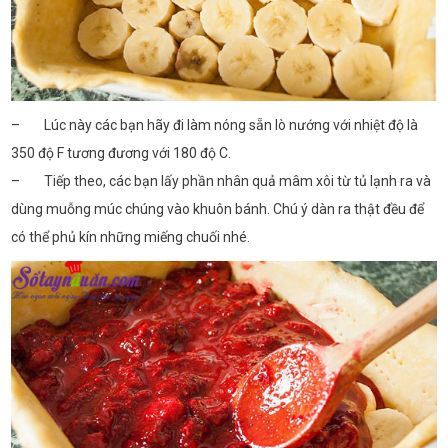
– Lúc này các bạn hãy đi làm nóng sẵn lò nướng với nhiệt độ là
350 độ F tương đương với 180 độ C.
– Tiếp theo, các bạn lấy phần nhân quả mâm xôi từ tủ lạnh ra và
dùng muỗng múc chúng vào khuôn bánh. Chú ý dàn ra thật đều để
có thể phủ kín những miếng chuối nhé.