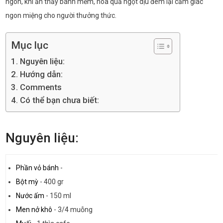
ngon, khi ăn thấy bánh mềm, hoa quả ngọt dịu đem lại cảm giác
ngon miệng cho người thưởng thức.
Mục lục
Nguyên liệu:
Hướng dẫn:
Comments
Có thể bạn chưa biết:
Nguyên liệu:
Phần vỏ bánh
-
Bột mỳ
-
400 gr
Nước ấm
-
150 ml
Men nở khô
-
3/4 muỗng