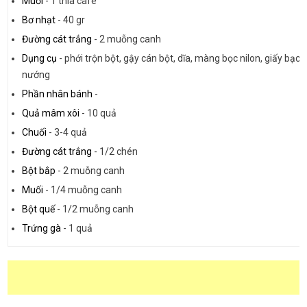
Muối
-
1 thìa cafe
Bơ nhạt
-
40 gr
Đường cát trắng
-
2 muỗng canh
Dụng cụ
-
phới trộn bột, gậy cán bột, dĩa, màng bọc nilon, giấy bạc, 
nướng
Phần nhân bánh
-
Quả mâm xôi
-
10 quả
Chuối
-
3-4 quả
Đường cát trắng
-
1/2 chén
Bột bắp
-
2 muỗng canh
Muối
-
1/4 muỗng canh
Bột quế
-
1/2 muỗng canh
Trứng gà
-
1 quả