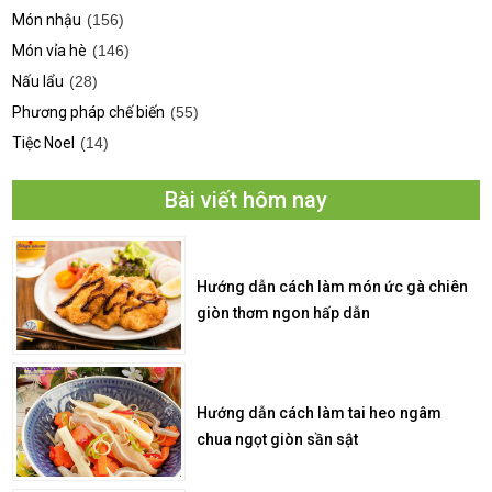
Món nhậu
(156)
Món vỉa hè
(146)
Nấu lẩu
(28)
Phương pháp chế biến
(55)
Tiệc Noel
(14)
Bài viết hôm nay
Hướng dẫn cách làm món ức gà chiên
giòn thơm ngon hấp dẫn
Hướng dẫn cách làm tai heo ngâm
chua ngọt giòn sần sật