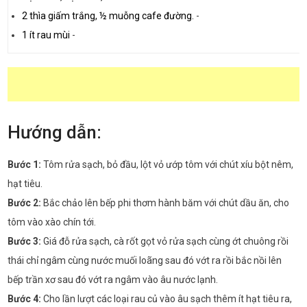
2 thìa giấm trắng, ½ muỗng cafe đường.
-
1 ít rau mùi
-
Hướng dẫn:
Bước 1:
Tôm rửa sạch, bỏ đầu, lột vỏ ướp tôm với chút xíu bột nêm,
hạt tiêu.
Bước 2:
Bắc chảo lên bếp phi thơm hành băm với chút dầu ăn, cho
tôm vào xào chín tới.
Bước 3:
Giá đỗ rửa sạch, cà rốt gọt vỏ rửa sạch cùng ớt chuông rồi
thái chỉ ngâm cùng nước muối loãng sau đó vớt ra rồi bắc nồi lên
bếp trần xơ sau đó vớt ra ngâm vào âu nước lạnh.
Bước 4:
Cho lần lượt các loại rau củ vào âu sạch thêm ít hạt tiêu ra,