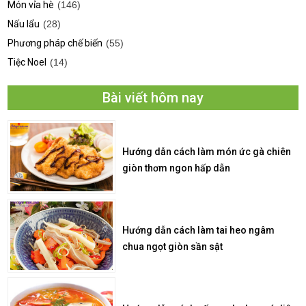
Món vỉa hè
(146)
Nấu lẩu
(28)
Phương pháp chế biến
(55)
Tiệc Noel
(14)
Bài viết hôm nay
Hướng dẫn cách làm món ức gà chiên
giòn thơm ngon hấp dẫn
Hướng dẫn cách làm tai heo ngâm
chua ngọt giòn sần sật