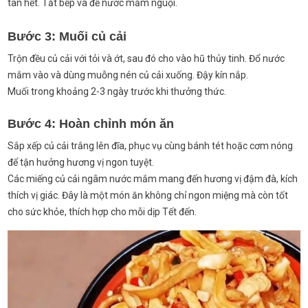
tan hết. Tắt bếp và để nước mắm nguội.
Bước 3: Muối củ cải
Trộn đều củ cải với tỏi và ớt, sau đó cho vào hũ thủy tinh. Đổ nước
mắm vào và dùng muỗng nén củ cải xuống. Đậy kín nắp.
Muối trong khoảng 2-3 ngày trước khi thưởng thức.
Bước 4: Hoàn chỉnh món ăn
Sắp xếp củ cải trắng lên đĩa, phục vụ cùng bánh tét hoặc cơm nóng
để tận hưởng hương vị ngon tuyệt.
Các miếng củ cải ngâm nước mắm mang đến hương vị đậm đà, kích
thích vị giác. Đây là một món ăn không chỉ ngon miệng mà còn tốt
cho sức khỏe, thích hợp cho mỗi dịp Tết đến.