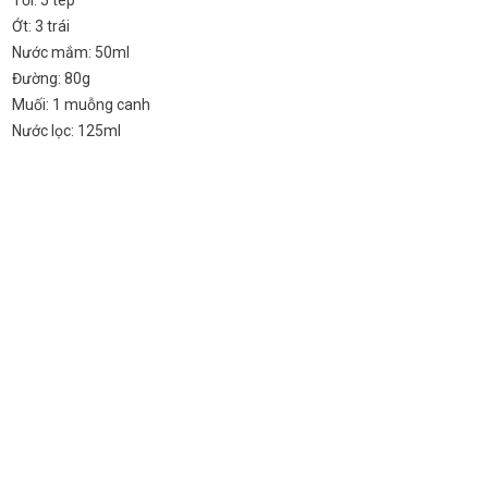
Tỏi: 5 tép
Ớt: 3 trái
Nước mắm: 50ml
Đường: 80g
Muối: 1 muỗng canh
Nước lọc: 125ml