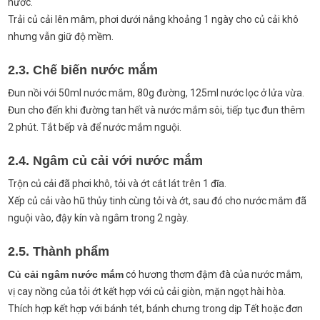
nước.
Trải củ cải lên mâm, phơi dưới nắng khoảng 1 ngày cho củ cải khô
nhưng vẫn giữ độ mềm.
2.3. Chế biến nước mắm
Đun nồi với 50ml nước mắm, 80g đường, 125ml nước lọc ở lửa vừa.
Đun cho đến khi đường tan hết và nước mắm sôi, tiếp tục đun thêm
2 phút. Tắt bếp và để nước mắm nguội.
2.4. Ngâm củ cải với nước mắm
Trộn củ cải đã phơi khô, tỏi và ớt cắt lát trên 1 đĩa.
Xếp củ cải vào hũ thủy tinh cùng tỏi và ớt, sau đó cho nước mắm đã
nguội vào, đậy kín và ngâm trong 2 ngày.
2.5. Thành phẩm
Củ cải ngâm nước mắm
có hương thơm đậm đà của nước mắm,
vị cay nồng của tỏi ớt kết hợp với củ cải giòn, mặn ngọt hài hòa.
Thích hợp kết hợp với bánh tét, bánh chưng trong dịp Tết hoặc đơn