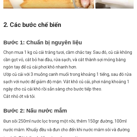
2. Các bước chế biến
Bước 1: Chuẩn bị nguyên liệu
Chọn mua 1 kg củ cải trắng tươi, cầm chắc tay. Sau đó, củ cải không
cần gọt vỏ, cắt bỏ hai đầu, rửa sạch, và cắt thành sợi mỏng bằng
ngón tay để củ cải phơi khô nhanh hơn.
Ướp củ cải với 3 muỗng canh muối trong khoảng 1 tiếng, sau đó rửa
sạch với nước để giảm độ mặn. Vắt khô củ cải, phơi nắng khoảng 1
ngày cho củ cải khô rồi sẵn sàng cho bước tiếp theo.
Cắt nhỏ ớt và tỏi.
Bước 2: Nấu nước mắm
Đun sôi 250ml nước lọc trong một nồi, thêm 150gr đường, 100ml
nước mắm. Khuấy đều và đun cho đến khi nước mắm sôi và đường