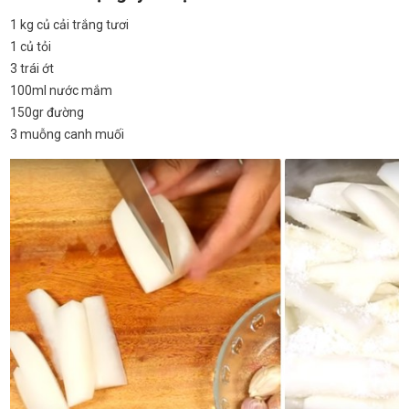
1 kg củ cải trắng tươi
1 củ tỏi
3 trái ớt
100ml nước mắm
150gr đường
3 muỗng canh muối