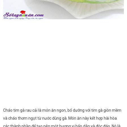
Cháo tim gà rau cải là món ăn ngon, bổ dưỡng với tim gà giòn mềm
và cháo thơm ngọt từ nước dùng gà. Món ăn này kết hợp hài hòa
các thành phần để tạo nên một hương vị hấp dẫn và độc đáo. Nó là