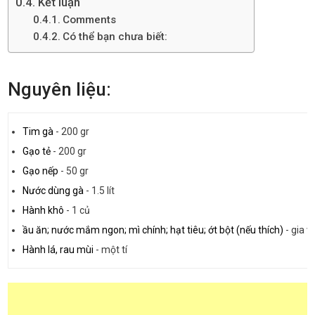
Kết luận
Comments
Có thể bạn chưa biết:
Nguyên liệu:
Tim gà
-
200 gr
Gạo tẻ
-
200 gr
Gạo nếp
-
50 gr
Nước dùng gà
-
1.5 lít
Hành khô
-
1 củ
ầu ăn; nước mắm ngon; mì chính; hạt tiêu; ớt bột (nếu thích)
-
gia vị
Hành lá, rau mùi
-
một tí