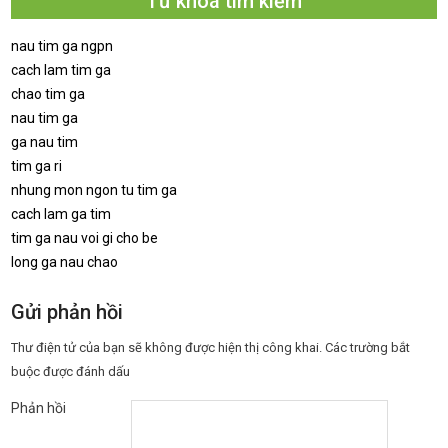
Từ khoá tìm kiếm
nau tim ga ngpn
cach lam tim ga
chao tim ga
nau tim ga
ga nau tim
tim ga ri
nhung mon ngon tu tim ga
cach lam ga tim
tim ga nau voi gi cho be
long ga nau chao
Gửi phản hồi
Thư điện tử của bạn sẽ không được hiện thị công khai.
Các trường bắt
buộc được đánh dấu
Phản hồi