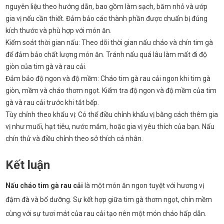
nguyên liệu theo hướng dẫn, bao gồm làm sạch, băm nhỏ và ướp
gia vị nếu cần thiết. Đảm bảo các thành phần được chuẩn bị đúng
kích thước và phù hợp với món ăn.
Kiểm soát thời gian nấu: Theo dõi thời gian nấu cháo và chín tim gà
để đảm bảo chất lượng món ăn. Tránh nấu quá lâu làm mất đi độ
giòn của tim gà và rau cải.
Đảm bảo độ ngon và độ mềm: Cháo tim gà rau cải ngon khi tim gà
giòn, mềm và cháo thơm ngọt. Kiểm tra độ ngon và độ mềm của tim
gà và rau cải trước khi tắt bếp.
Tùy chỉnh theo khẩu vị: Có thể điều chỉnh khẩu vị bằng cách thêm gia
vị như muối, hạt tiêu, nước mắm, hoặc gia vị yêu thích của bạn. Nấu
chín thử và điều chỉnh theo sở thích cá nhân.
Kết luận
Nấu cháo tim gà rau cải
là một món ăn ngon tuyệt với hương vị
đậm đà và bổ dưỡng. Sự kết hợp giữa tim gà thơm ngọt, chín mềm
cùng với sự tươi mát của rau cải tạo nên một món cháo hấp dẫn.