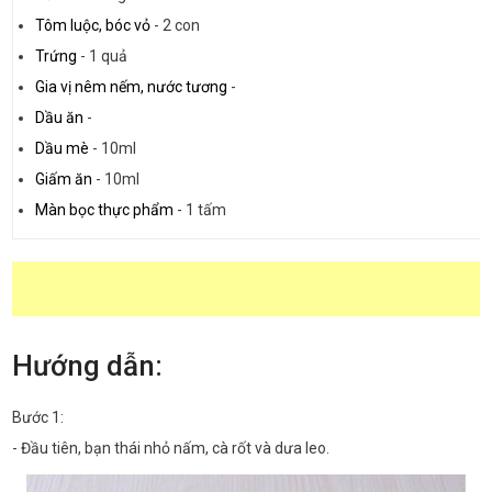
Tôm luộc, bóc vỏ
-
2 con
Trứng
-
1 quả
Gia vị nêm nếm, nước tương
-
Dầu ăn
-
Dầu mè
-
10ml
Giấm ăn
-
10ml
Màn bọc thực phẩm
-
1 tấm
Hướng dẫn:
Bước 1:
- Đầu tiên, bạn thái nhỏ nấm, cà rốt và dưa leo.