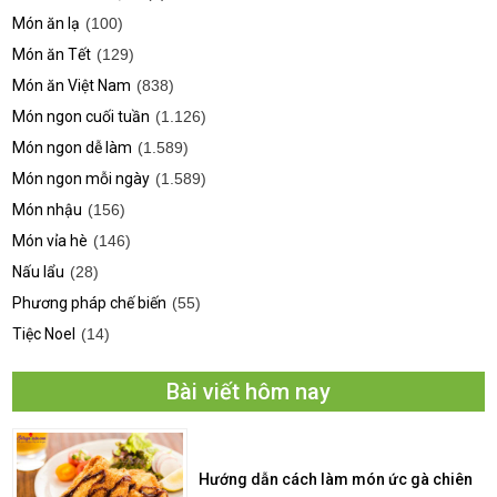
Món ăn lạ
(100)
Món ăn Tết
(129)
Món ăn Việt Nam
(838)
Món ngon cuối tuần
(1.126)
Món ngon dễ làm
(1.589)
Món ngon mỗi ngày
(1.589)
Món nhậu
(156)
Món vỉa hè
(146)
Nấu lẩu
(28)
Phương pháp chế biến
(55)
Tiệc Noel
(14)
Bài viết hôm nay
Hướng dẫn cách làm món ức gà chiên