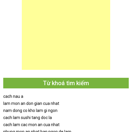
Từ khoá tìm kiếm
cach nau a
lam mon an don gian cua nhat
nam dong co kho lam gi ngon
cach lam sushi tang doc la
cach lam cac mon an cua nhat
nhung mon an nhat ban ngon de lam