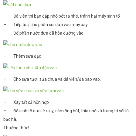
– Đá viên thì bạn đập nhỏ bớt ra nhé, tránh hại máy sinh tố
– Tiếp tục, cho phần cùi dưa vào máy xay
– Đổ phần nước dưa đã hòa đường vào.
– Thêm sữa đặc
– Cho sữa tươi, sữa chua và đá viên/đá bào vào.
– Xay tất cả hỗn hợp
– Đổ sinh tố dưa lê ra ly, cắm ống hút, thìa nhỏ và trang trí với lá
bạc hà.
Thưởng thức!