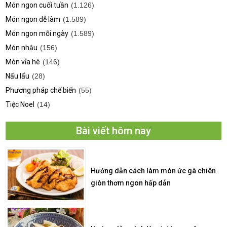
Món ngon cuối tuần
(1.126)
Món ngon dễ làm
(1.589)
Món ngon mỗi ngày
(1.589)
Món nhậu
(156)
Món vỉa hè
(146)
Nấu lẩu
(28)
Phương pháp chế biến
(55)
Tiệc Noel
(14)
Bài viết hôm nay
Hướng dẫn cách làm món ức gà chiên
giòn thơm ngon hấp dẫn