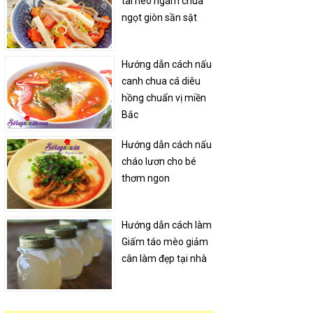
tai heo ngâm chua
ngọt giòn sần sật
Hướng dẫn cách nấu
canh chua cá diêu
hồng chuẩn vị miền
Bắc
Hướng dẫn cách nấu
cháo lươn cho bé
thơm ngon
Hướng dẫn cách làm
Giấm táo mèo giảm
cân làm đẹp tại nhà