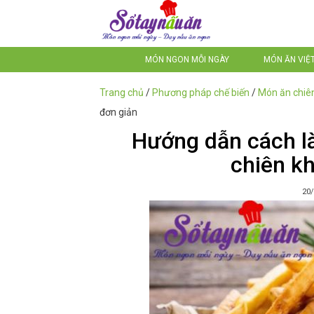
MÓN NGON MỖI NGÀY
MÓN ĂN VIỆ
Trang chủ
/
Phương pháp chế biến
/
Món ăn chiê
đơn giản
Hướng dẫn cách là
chiên k
20/