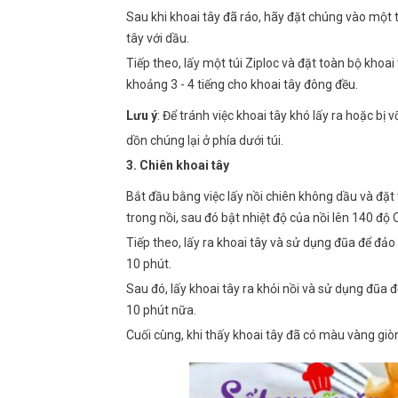
Sau khi khoai tây đã ráo, hãy đặt chúng vào mộ
tây với dầu.
Tiếp theo, lấy một túi Ziploc và đặt toàn bộ khoai
khoảng 3 - 4 tiếng cho khoai tây đông đều.
Lưu ý
: Để tránh việc khoai tây khó lấy ra hoặc bị 
dồn chúng lại ở phía dưới túi.
3. Chiên khoai tây
Bắt đầu bằng việc lấy nồi chiên không dầu và đặt
trong nồi, sau đó bật nhiệt độ của nồi lên 140 độ
Tiếp theo, lấy ra khoai tây và sử dụng đũa để đảo 
10 phút.
Sau đó, lấy khoai tây ra khỏi nồi và sử dụng đũa đ
10 phút nữa.
Cuối cùng, khi thấy khoai tây đã có màu vàng giòn