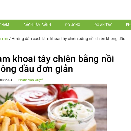
T NAM
CÁCH LÀM BÁNH
ĐỒ UỐNG
ĐỒ ĂN TÂY
PH
n rán
/
Hướng dẫn cách làm khoai tây chiên bằng nồi chiên không dầu
m khoai tây chiên bằng nồi
hông dầu đơn giản
03/2024
Phạm Văn Quyết