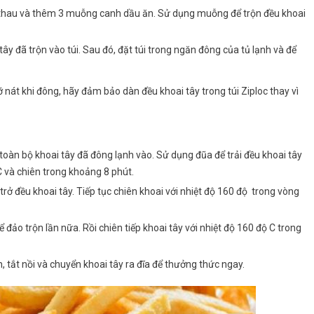
t thau và thêm 3 muỗng canh dầu ăn. Sử dụng muỗng để trộn đều khoai
 tây đã trộn vào túi. Sau đó, đặt túi trong ngăn đông của tủ lạnh và để
vỡ nát khi đông, hãy đảm bảo dàn đều khoai tây trong túi Ziploc thay vì
 toàn bộ khoai tây đã đông lạnh vào. Sử dụng đũa để trải đều khoai tây
 C và chiên trong khoảng 8 phút.
trở đều khoai tây. Tiếp tục chiên khoai với nhiệt độ 160 độ trong vòng
ể đảo trộn lần nữa. Rồi chiên tiếp khoai tây với nhiệt độ 160 độ C trong
, tắt nồi và chuyển khoai tây ra đĩa để thưởng thức ngay.