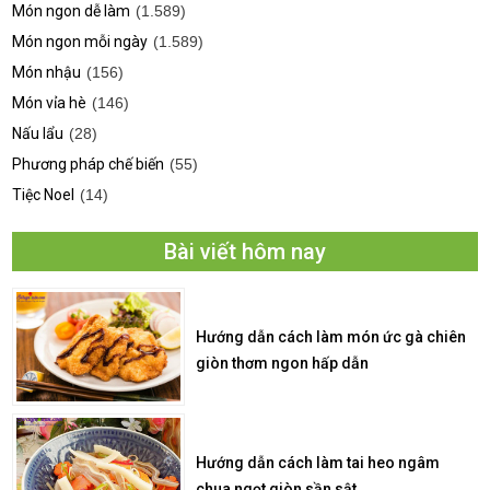
Món ngon dễ làm
(1.589)
Món ngon mỗi ngày
(1.589)
Món nhậu
(156)
Món vỉa hè
(146)
Nấu lẩu
(28)
Phương pháp chế biến
(55)
Tiệc Noel
(14)
Bài viết hôm nay
Hướng dẫn cách làm món ức gà chiên
giòn thơm ngon hấp dẫn
Hướng dẫn cách làm tai heo ngâm
chua ngọt giòn sần sật