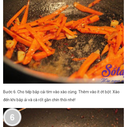
Bước 6: Cho tiếp bắp cải tím vào xào cùng. Thêm vào ít ớt bột. Xào
đến khi bắp ải và cà rốt gần chín thôi nhé!