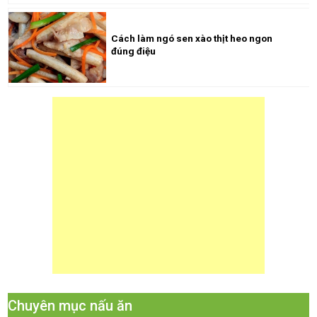
Cách làm ngó sen xào thịt heo ngon
đúng điệu
Chuyên mục nấu ăn