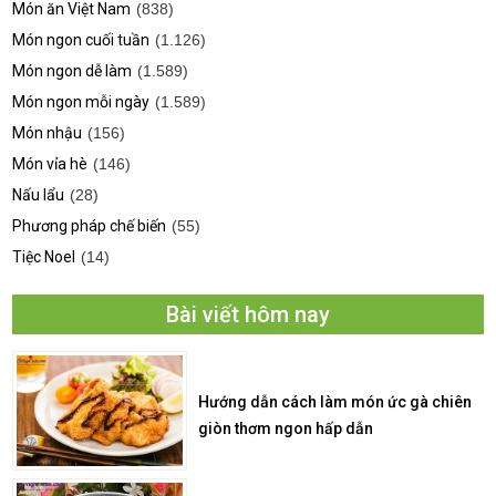
Món ăn Việt Nam
(838)
Món ngon cuối tuần
(1.126)
Món ngon dễ làm
(1.589)
Món ngon mỗi ngày
(1.589)
Món nhậu
(156)
Món vỉa hè
(146)
Nấu lẩu
(28)
Phương pháp chế biến
(55)
Tiệc Noel
(14)
Bài viết hôm nay
Hướng dẫn cách làm món ức gà chiên
giòn thơm ngon hấp dẫn