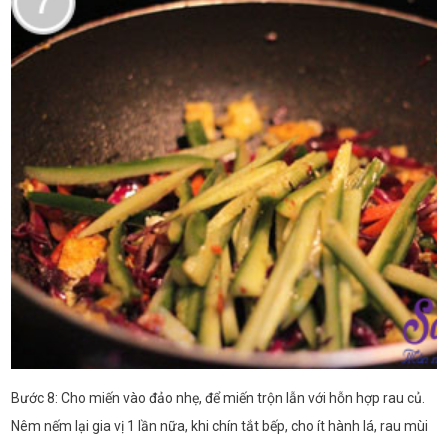
Bước 8: Cho miến vào đảo nhẹ, để miến trộn lẫn với hỗn hợp rau củ.
Nêm nếm lại gia vị 1 lần nữa, khi chín tắt bếp, cho ít hành lá, rau mùi