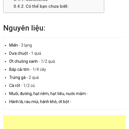
Có thể bạn chưa biết:
Nguyên liệu:
Miến
-
3 lạng
Dưa chuột
-
1 quả
Ớt chuông xanh
-
1/2 quả
Bắp cải tím
-
1/4 cây
Trứng gà
-
2 quả
Cà rốt
-
1/2 củ
Muối, đường, hạt nêm, hạt tiêu, nước mắm
-
Hành lá, rau mùi, hánh khô, ớt bột
-