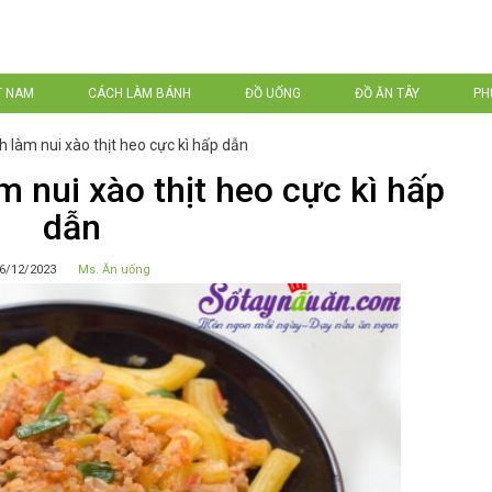
T NAM
CÁCH LÀM BÁNH
ĐỒ UỐNG
ĐỒ ĂN TÂY
PH
 làm nui xào thịt heo cực kì hấp dẫn
 nui xào thịt heo cực kì hấp
dẫn
6/12/2023
Ms. Ăn uống