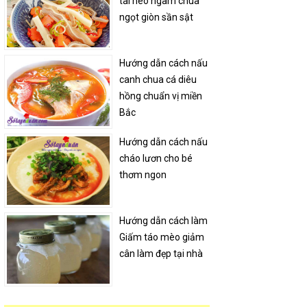
tai heo ngâm chua
ngọt giòn sần sật
Hướng dẫn cách nấu
canh chua cá diêu
hồng chuẩn vị miền
Bắc
Hướng dẫn cách nấu
cháo lươn cho bé
thơm ngon
Hướng dẫn cách làm
Giấm táo mèo giảm
cân làm đẹp tại nhà