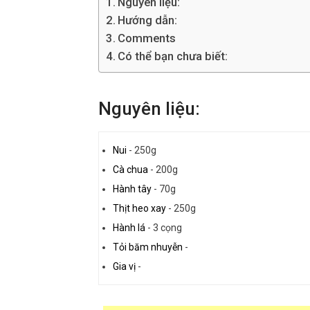
Nguyên liệu:
Hướng dẫn:
Comments
Có thể bạn chưa biết:
Nguyên liệu:
Nui
-
250g
Cà chua
-
200g
Hành tây
-
70g
Thịt heo xay
-
250g
Hành lá
-
3 cọng
Tỏi băm nhuyễn
-
Gia vị
-