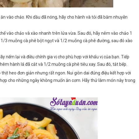
ăn vào chảo. Khi dầu đã nóng, hãy cho hành và tỏi đã băm nhuyễn
 chế vào chảo và xào nhanh trên lửa vừa. Sau đó, hãy nêm vào chảo 1
1/3 muỗng cà phê bột ngọt và 1/2 muỗng cà phê đường, sau đó xào
 nếm lại và điều chỉnh gia vị cho phù hợp với khẩu vị của bạn. Tiếp
thêm hành lá đã cắt và 1/2 muỗng cà phê tiêu xay. Sau đó, tắt bếp.
thịt heo đơn giản nhưng rất ngon. Nui giòn dai đúng điệu kết hợp với
h hợp cho những ngày không muốn ăn cơm. Hãy thử làm món này trong