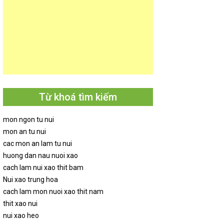
Từ khoá tìm kiếm
mon ngon tu nui
mon an tu nui
cac mon an lam tu nui
huong dan nau nuoi xao
cach lam nui xao thit bam
Nui xao trung hoa
cach lam mon nuoi xao thit nam
thit xao nui
nui xao heo