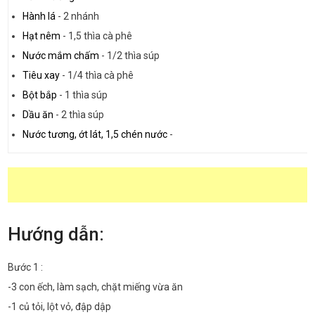
Hành lá
-
2 nhánh
Hạt nêm
-
1,5 thìa cà phê
Nước mắm chấm
-
1/2 thìa súp
Tiêu xay
-
1/4 thìa cà phê
Bột bắp
-
1 thìa súp
Dầu ăn
-
2 thìa súp
Nước tương, ớt lát, 1,5 chén nước
-
Hướng dẫn:
Bước 1 :
-3 con ếch, làm sạch, chặt miếng vừa ăn
-1 củ tỏi, lột vỏ, đập dập