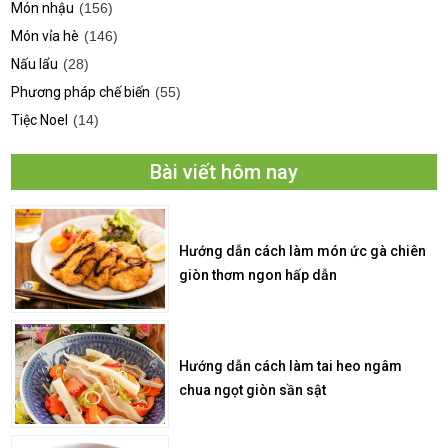
Món nhậu
(156)
Món vỉa hè
(146)
Nấu lẩu
(28)
Phương pháp chế biến
(55)
Tiệc Noel
(14)
Bài viết hôm nay
Hướng dẫn cách làm món ức gà chiên
giòn thơm ngon hấp dẫn
Hướng dẫn cách làm tai heo ngâm
chua ngọt giòn sần sật