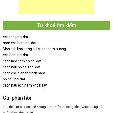
Từ khoá tìm kiếm
ech rang noi dat
mon ech ham noi dat
Mon ech kho bong cai ca rot nam huong
ech ham noi dat
cach lam com bo noi dat
cach nau bo nau noi dat
cach che bien thit ech ham
bo nau noi dat
cach nau ech ham khoai tay
Gửi phản hồi
Thư điện tử của bạn sẽ không được hiện thị công khai.
Các trường bắt
buộc được đánh dấu