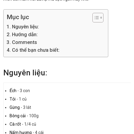
Mục lục
Nguyên liệu:
Hướng dẫn:
Comments
Có thể bạn chưa biết:
Nguyên liệu:
Ếch
-
3 con
Tỏi
-
1 củ
Gừng
-
3 lát
Bông cải
-
100g
Cà rốt
-
1/4 củ
Nấm hương
-
4 cái