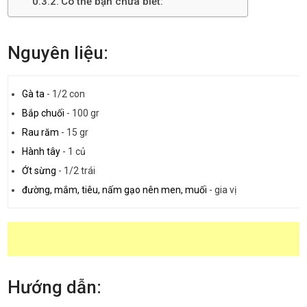
Có thể bạn chưa biết:
Nguyên liệu:
Gà ta
-
1/2 con
Bắp chuối
-
100 gr
Rau răm
-
15 gr
Hành tây
-
1 củ
Ớt sừng
-
1/2 trái
đường, mắm, tiêu, nấm gạo nên men, muối
-
gia vị
Hướng dẫn: