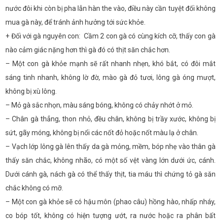
nước đôi khi còn bị pha lẫn hàn the vào, điều này cần tuyệt đối không
mua gà này, để tránh ảnh hưởng tới sức khỏe.
+ Đối với gà nguyên con: Cầm 2 con gà có cùng kích cỡ, thấy con gà
nào cảm giác nặng hơn thì gà đó có thịt săn chắc hơn.
– Một con gà khỏe mạnh sẽ rất nhanh nhẹn, khó bắt, có đôi mắt
sáng tinh nhanh, không lờ đờ, mào gà đỏ tươi, lông gà óng mượt,
không bị xù lông.
– Mỏ gà sắc nhọn, màu sáng bóng, không có chảy nhớt ở mỏ.
– Chân gà thẳng, thon nhỏ, đều chân, không bị trầy xước, không bị
sứt, gãy móng, không bị nổi các nốt đỏ hoặc nốt màu lạ ở chân.
– Vạch lớp lông gà lên thấy da gà mỏng, mềm, bóp nhẹ vào thân gà
thấy săn chắc, không nhão, có một số vệt vàng lớn dưới ức, cánh.
Dưới cánh gà, nách gà có thể thấy thịt, tia máu thì chứng tỏ gà săn
chắc không có mỡ.
– Một con gà khỏe sẽ có hậu môn (phao câu) hồng hào, nhấp nháy,
co bóp tốt, không có hiện tượng ướt, ra nước hoặc ra phân bất