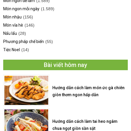
Món ngon dễ làm
(1.589)
Món ngon mỗi ngày
(1.589)
Món nhậu
(156)
Món vỉa hè
(146)
Nấu lẩu
(28)
Phương pháp chế biến
(55)
Tiệc Noel
(14)
Bài viết hôm nay
Hướng dẫn cách làm món ức gà chiên
giòn thơm ngon hấp dẫn
Hướng dẫn cách làm tai heo ngâm
chua ngọt giòn sần sật