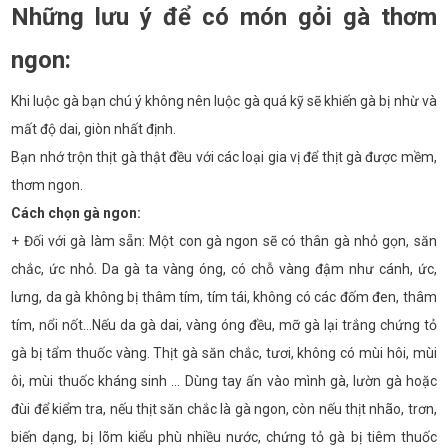
Những lưu ý để có món gỏi gà thơm
ngon:
Khi luộc gà bạn chú ý không nên luộc gà quá kỹ sẽ khiến gà bị nhừ và
mất độ dai, giòn nhất định.
Bạn nhớ trộn thịt gà thật đều với các loại gia vị để thịt gà được mềm,
thơm ngon.
Cách chọn gà ngon:
+ Đối với gà làm sẵn: Một con gà ngon sẽ có thân gà nhỏ gọn, săn
chắc, ức nhỏ. Da gà ta vàng óng, có chỗ vàng đậm như cánh, ức,
lưng, da gà không bị thâm tím, tím tái, không có các đốm đen, thâm
tím, nổi nốt…Nếu da gà dai, vàng óng đều, mỡ gà lại trắng chứng tỏ
gà bị tẩm thuốc vàng. Thịt gà săn chắc, tươi, không có mùi hôi, mùi
ôi, mùi thuốc kháng sinh … Dùng tay ấn vào mình gà, lườn gà hoặc
đùi để kiểm tra, nếu thịt săn chắc là gà ngon, còn nếu thịt nhão, trơn,
biến dạng, bị lõm kiểu phù nhiều nước, chứng tỏ gà bị tiêm thuốc