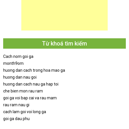
Từ khoá tìm kiếm
Cach nom goi ga
month9om
huong dan cach trong hoa mao ga
huong dan nau goi
huong dan cach nau ga hap toi
che bien mon rau ram
goi ga voi bap cai va rau mam
rau ram nau gi
cach lam goi voi long ga
goi ga dau phu