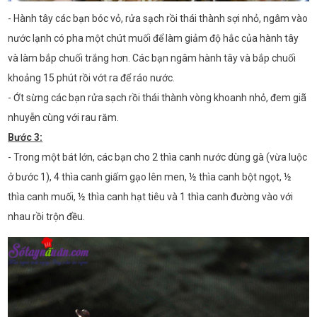
- Hành tây các bạn bóc vỏ, rửa sạch rồi thái thành sợi nhỏ, ngâm vào
nước lạnh có pha một chút muối để làm giảm độ hắc của hành tây
và làm bắp chuối trắng hơn. Các bạn ngâm hành tây và bắp chuối
khoảng 15 phút rồi vớt ra để ráo nước.
- Ớt sừng các bạn rửa sạch rồi thái thành vòng khoanh nhỏ, đem giã
nhuyễn cùng với rau răm.
Bước 3:
- Trong một bát lớn, các bạn cho 2 thìa canh nước dùng gà (vừa luộc
ở bước 1), 4 thìa canh giấm gạo lên men, ½ thìa canh bột ngọt, ½
thìa canh muối, ½ thìa canh hạt tiêu và 1 thìa canh đường vào với
nhau rồi trộn đều.