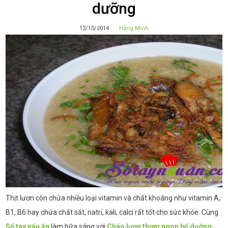
dưỡng
12/10/2014
Hằng Minh
Thịt lươn còn chứa nhiều loại vitamin và chất khoáng như vitamin A,
B1, B6 hay chứa chất sắt, natri, kali, calci rất tốt cho sức khỏe. Cùng
Sổ tay nấu ăn
làm bữa sáng với
Cháo lươn thơm ngon bổ dưỡng